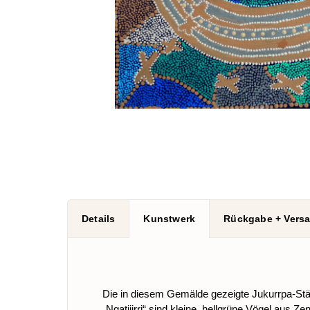
Details
Kunstwerk
Rückgabe + Vers
Die in diesem Gemälde gezeigte Jukurrpa-Stätte
„Ngatijirri“ sind kleine, hellgrüne Vögel aus