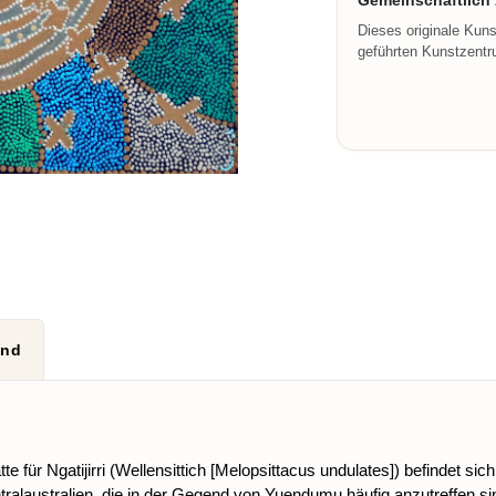
Gemeinschaftlich z
Dieses originale Kun
geführten Kunstzentru
and
 für Ngatijirri (Wellensittich [Melopsittacus undulates]) befindet s
 Zentralaustralien, die in der Gegend von Yuendumu häufig anzutreffe