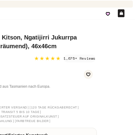
Ein
 Kitson, Ngatijirri Jukurrpa
 träumend), 46x46cm
★★★★★
1,675+ Reviews
nd aus Tasmanien nach Europa.
]
[
]
ERTER VERSAND
120 TAGE RÜCKGABERECHT
]
TRANSIT 5 BIS 10 TAGE
]
SATZSTEUER AUF ORIGINALKUNST
]
[
]
AHLUNG
FARBTREUE BILDER