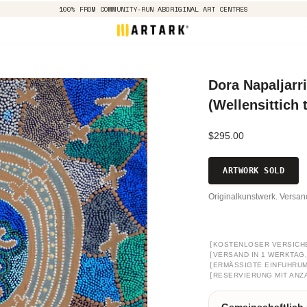
100% FROM COMMUNITY-RUN ABORIGINAL ART CENTRES
Dora Napaljarri
(Wellensittich
$295.00
ARTWORK SOLD
Originalkunstwerk. Versa
[
KOSTENLOSER VERSICH
[
VERSAND IN 1 WERKTAG, 
[
ERMÄSSIGTE EINFUHRUM
[
RESERVIERUNG MIT ANZ