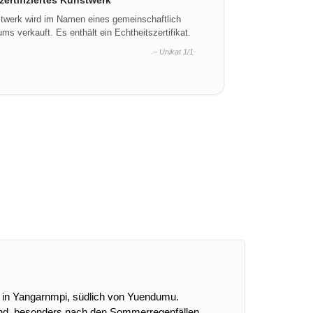
ertifiziertes Kunstwerk
stwerk wird im Namen eines gemeinschaftlich
ms verkauft. Es enthält ein Echtheitszertifikat.
– Unikat 1/1
ich in Yangarnmpi, südlich von Yuendumu.
n sind, besonders nach den Sommerregenfällen.