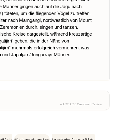
Die Männer gingen auch auf die Jagd nach
 töteten, um die fliegenden Vögel zu treffen.
weiter nach Marngangi, nordwestlich von Mount
 Zeremonien durch, singen und tanzen,
sche Kreise dargestellt, während kreuzartige
jirri“ geben, die in der Nähe von
ijirri“ mehrmals erfolgreich vermehren, was
en und Japaljarri/Jungarrayi-Männer.
– ART ARK Customer Review
mälde
Wüstenwebereien
Landschaftsgemälde