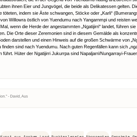
aubten ihnen Eier und Jungvögel, die beide als Delikatessen gelten. 
ie töteten, indem sie Äste schwangen, Stöcke oder „Karli“ (Bumerangs)
r Nähe von Willowra östlich von Yuendumu nach Yangarnmpi und reisten 
l, wenn die Herde der angestammten „Ngatijirri“ landet, führen sie
en. Die Orte dieser Zeremonien sind in diesem Gemälde als konzentri
en darstellen und einen Hinweis auf die großen Schwärme von „Ngati
finden sind nach Yuendumu. Nach guten Regenfällen kann sich „ngat
n führt. Hüter der Ngatijirri Jukurrpa sind Napaljarri/Nungarrayi-Frau
on." - David, Aus
Kunst aus Arnhem Land
Punktmalereien
Abonnenten
Gerahmte Ge