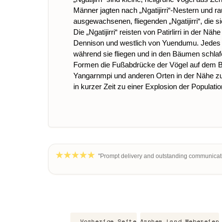
Männer jagten nach „Ngatijirri“-Nestern und r
ausgewachsenen, fliegenden „Ngatijirri“, die s
Die „Ngatijirri“ reisten von Patirlirri in de
Dennison und westlich von Yuendumu. Jedes Ma
während sie fliegen und in den Bäumen schlaf
Formen die Fußabdrücke der Vögel auf dem Bod
Yangarnmpi und anderen Orten in der Nähe zu 
in kurzer Zeit zu einer Explosion der Populatio
"Prompt delivery and outstanding communicati
← Vorherige Seite
Arnhem Land Webereien