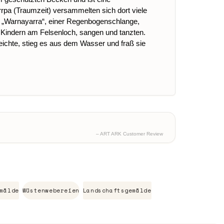
rrpa (Traumzeit) versammelten sich dort viele
ner „Warnayarra“, einer Regenbogenschlange,
 Kindern am Felsenloch, sangen und tanzten.
reichte, stieg es aus dem Wasser und fraß sie
– ART ARK Customer Review
mälde
Wüstenwebereien
Landschaftsgemälde