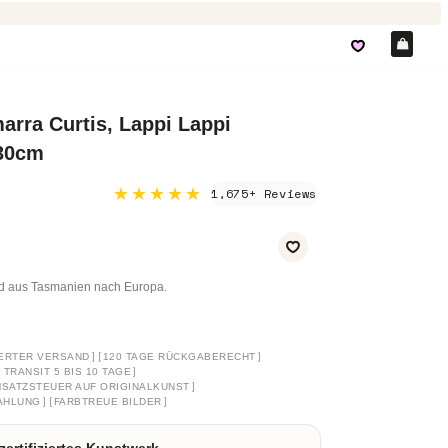
Ein
rra Curtis, Lappi Lappi
30cm
★★★★★
1,675+ Reviews
nd aus Tasmanien nach Europa.
]
[
]
ERTER VERSAND
120 TAGE RÜCKGABERECHT
]
TRANSIT 5 BIS 10 TAGE
]
SATZSTEUER AUF ORIGINALKUNST
]
[
]
AHLUNG
FARBTREUE BILDER