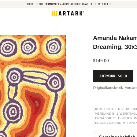
100% FROM COMMUNITY-RUN ABORIGINAL ART CENTRES
Amanda Nakama
Dreaming, 30x
$149.00
ARTWORK SOLD
Originalkunstwerk. Versa
[
KOSTENLOSER VERSICH
[
VERSAND IN 1 WERKTAG, 
[
ERMÄSSIGTE EINFUHRUM
[
RESERVIERUNG MIT ANZ