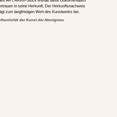
edes ART ARK®-Stück enthält diese Dokumentation
ertrauen in seine Herkunft. Der Herkunftsnachweis
trägt zum langfristigen Wert des Kunstwerks bei.
thentizität der Kunst der Aborigines
.