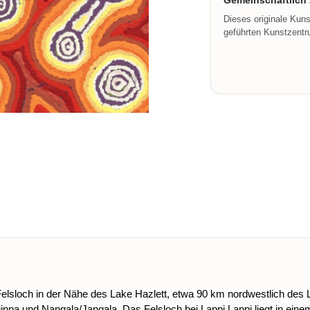
Gemeinschaftlich z
Dieses originale Kun
geführten Kunstzentru
n Felsloch in der Nähe des Lake Hazlett, etwa 90 km nordwestlich de
npa und Nangala/Jangala. Das Felsloch bei Lappi Lappi liegt in eine