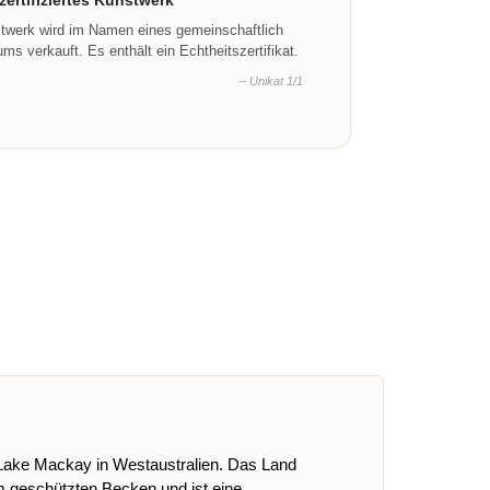
ertifiziertes Kunstwerk
stwerk wird im Namen eines gemeinschaftlich
ms verkauft. Es enthält ein Echtheitszertifikat.
– Unikat 1/1
s Lake Mackay in Westaustralien. Das Land
m geschützten Becken und ist eine