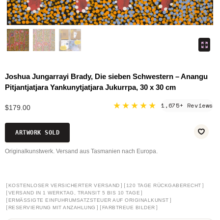
Joshua Jungarrayi Brady, Die sieben Schwestern – Anangu
Pitjantjatjara Yankunytjatjara Jukurrpa, 30 x 30 cm
★★★★★
1,675+ Reviews
$179.00
ARTWORK SOLD
Originalkunstwerk. Versand aus Tasmanien nach Europa.
[
]
[
]
KOSTENLOSER VERSICHERTER VERSAND
120 TAGE RÜCKGABERECHT
[
]
VERSAND IN 1 WERKTAG, TRANSIT 5 BIS 10 TAGE
[
]
ERMÄSSIGTE EINFUHRUMSATZSTEUER AUF ORIGINALKUNST
[
]
[
]
RESERVIERUNG MIT ANZAHLUNG
FARBTREUE BILDER