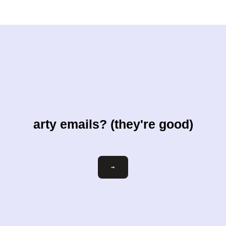
arty emails? (they're good)
ihre-
→
email@beispiel.com