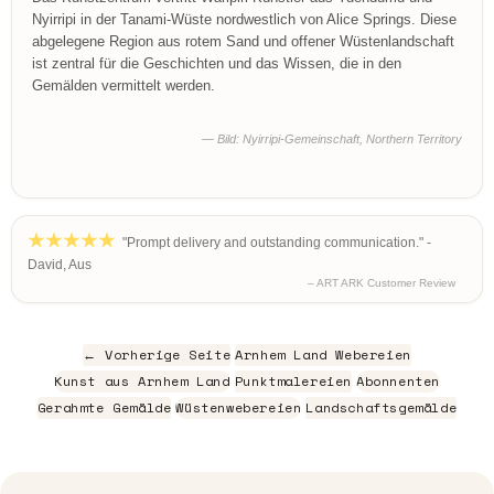
Nyirripi in der Tanami-Wüste nordwestlich von Alice Springs. Diese
abgelegene Region aus rotem Sand und offener Wüstenlandschaft
ist zentral für die Geschichten und das Wissen, die in den
Gemälden vermittelt werden.
— Bild: Nyirripi-Gemeinschaft, Northern Territory
"Prompt delivery and outstanding communication." -
David, Aus
– ART ARK Customer Review
← Vorherige Seite
Arnhem Land Webereien
Kunst aus Arnhem Land
Punktmalereien
Abonnenten
Gerahmte Gemälde
Wüstenwebereien
Landschaftsgemälde