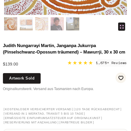
Judith Nungarrayi Martin, Janganpa Jukurrpa
(Pinselschwanz-Opossum träumend) – Mawurrji, 30 x 30 cm
★★★★★
1,675+ Reviews
$139.00
Artwork Sold
Originalkunstwerk. Versand aus Tasmanien nach Europa.
[
]
[
]
KOSTENLOSER VERSICHERTER VERSAND
120 TAGE RÜCKGABERECHT
[
]
VERSAND IN 1 WERKTAG, TRANSIT 5 BIS 10 TAGE
[
]
ERMÄSSIGTE EINFUHRUMSATZSTEUER AUF ORIGINALKUNST
[
]
[
]
RESERVIERUNG MIT ANZAHLUNG
FARBTREUE BILDER