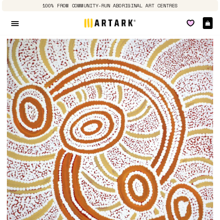
100% FROM COMMUNITY-RUN ABORIGINAL ART CENTRES
E
Seitennavigation