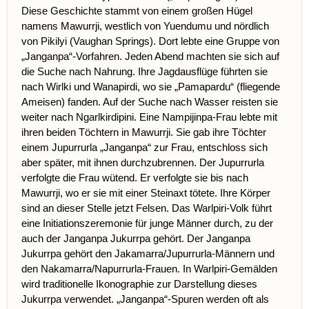
Diese Geschichte stammt von einem großen Hügel
namens Mawurrji, westlich von Yuendumu und nördlich
von Pikilyi (Vaughan Springs). Dort lebte eine Gruppe von
„Janganpa“-Vorfahren. Jeden Abend machten sie sich auf
die Suche nach Nahrung. Ihre Jagdausflüge führten sie
nach Wirlki und Wanapirdi, wo sie „Pamapardu“ (fliegende
Ameisen) fanden. Auf der Suche nach Wasser reisten sie
weiter nach Ngarlkirdipini. Eine Nampijinpa-Frau lebte mit
ihren beiden Töchtern in Mawurrji. Sie gab ihre Töchter
einem Jupurrurla „Janganpa“ zur Frau, entschloss sich
aber später, mit ihnen durchzubrennen. Der Jupurrurla
verfolgte die Frau wütend. Er verfolgte sie bis nach
Mawurrji, wo er sie mit einer Steinaxt tötete. Ihre Körper
sind an dieser Stelle jetzt Felsen. Das Warlpiri-Volk führt
eine Initiationszeremonie für junge Männer durch, zu der
auch der Janganpa Jukurrpa gehört. Der Janganpa
Jukurrpa gehört den Jakamarra/Jupurrurla-Männern und
den Nakamarra/Napurrurla-Frauen. In Warlpiri-Gemälden
wird traditionelle Ikonographie zur Darstellung dieses
Jukurrpa verwendet. „Janganpa“-Spuren werden oft als