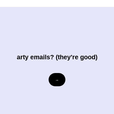
arty emails? (they're good)
ihre-
→
email@beispiel.com