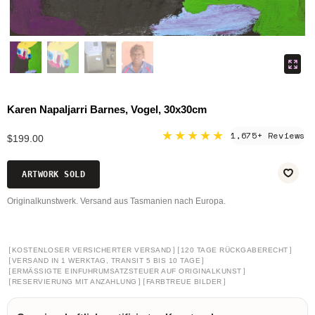
Karen Napaljarri Barnes, Vogel, 30x30cm
★★★★★
1,675+ Reviews
$199.00
ARTWORK SOLD
Originalkunstwerk. Versand aus Tasmanien nach Europa.
[
]
[
]
KOSTENLOSER VERSICHERTER VERSAND
120 TAGE RÜCKGABERECHT
[
]
VERSAND IN 1 WERKTAG, TRANSIT 5 BIS 10 TAGE
[
]
ERMÄSSIGTE EINFUHRUMSATZSTEUER AUF ORIGINALKUNST
[
]
[
]
RESERVIERUNG MIT ANZAHLUNG
FARBTREUE BILDER