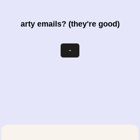
arty emails? (they're good)
ihre-
→
email@beispiel.com