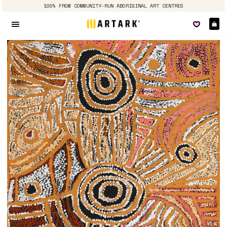
100% FROM COMMUNITY-RUN ABORIGINAL ART CENTRES
E
Seitennavigation