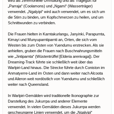
wird als zeremonielle Umhüllung und als Tragegurt für
„Parraja“ (Coolamons) und „Ngami“ (Wasserträger)
verwendet. „Ngalyipi“ wird auch verwendet, um es sich um
die Stirn zu binden, um Kopfschmerzen zu heilen, und um
Schnittwunden zu verbinden.
Die Frauen hielten in Karntakurlangu, Janyinki, Parapurnta,
Kimayi und Munyuparntiparnti an, Orten, die sich vom
Westen bis zum Osten von Yuendumu erstrecken. Als sie
anhielten, gruben die Frauen nach Buschnahrungsmitteln
wie „Jintiparnta“ (Wüstentrüffel [Elderia arenivaga]). Der
Dreaming-Track führte sie schließlich weit über das
Warlpiri-Land hinaus. Die Strecke führte durch Coniston im
Anmatyerre-Land im Osten und dann weiter nach Alcoota
und Aileron weit nordöstlich von Yuendumu und schließlich
weiter nach Queensland.
In Warlpiri-Gemälden wird traditionelle Ikonographie zur
Darstellung des Jukurrpa und anderer Elemente
verwendet. In vielen Gemälden dieses Jukurrpa werden
geschwungene Linien verwendet, um die „Ngalyipi“