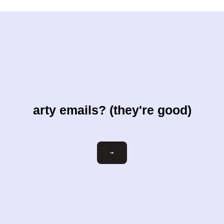
arty emails? (they're good)
ihre-
→
email@beispiel.com