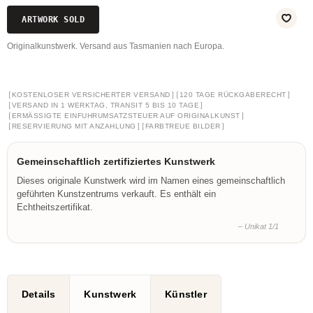
ARTWORK SOLD
Originalkunstwerk. Versand aus Tasmanien nach Europa.
[
]
[
]
KOSTENLOSER VERSICHERTER VERSAND
120 TAGE RÜCKGABERECHT
[
]
VERSAND IN 1 WERKTAG, TRANSIT 5 BIS 10 TAGE
[
]
ERMÄSSIGTE EINFUHRUMSATZSTEUER AUF ORIGINALKUNST
[
]
[
]
RESERVIERUNG MIT ANZAHLUNG
FARBTREUE BILDER
Gemeinschaftlich zertifiziertes Kunstwerk
Dieses originale Kunstwerk wird im Namen eines gemeinschaftlich
geführten Kunstzentrums verkauft. Es enthält ein
Echtheitszertifikat.
– Unikat 1/1
Details
Kunstwerk
Künstler