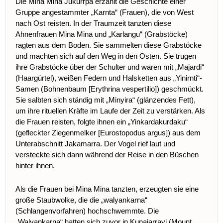
Die Mina Mina Jukurrpa erzählt die Geschichte einer
Gruppe angestammter „Karnta“ (Frauen), die von West
nach Ost reisten. In der Traumzeit tanzten diese
Ahnenfrauen Mina Mina und „Karlangu“ (Grabstöcke)
ragten aus dem Boden. Sie sammelten diese Grabstöcke
und machten sich auf den Weg in den Osten. Sie trugen
ihre Grabstöcke über der Schulter und waren mit „Majardi“
(Haargürtel), weißen Federn und Halsketten aus „Yinirnti“-
Samen (Bohnenbaum [Erythrina vespertilio]) geschmückt.
Sie salbten sich ständig mit „Minyira“ (glänzendes Fett),
um ihre rituellen Kräfte im Laufe der Zeit zu verstärken. Als
die Frauen reisten, folgte ihnen ein „Yinkardakurdaku“
(gefleckter Ziegenmelker [Eurostopodus argus]) aus dem
Unterabschnitt Jakamarra. Der Vogel rief laut und
versteckte sich dann während der Reise in den Büschen
hinter ihnen.
Als die Frauen bei Mina Mina tanzten, erzeugten sie eine
große Staubwolke, die die „walyankarna“
(Schlangenvorfahren) hochschwemmte. Die
„Walyankarna“ hatten sich zuvor in Kunajarrayi (Mount