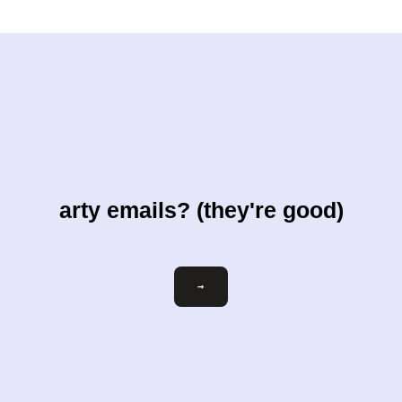
arty emails? (they're good)
ihre-
→
email@beispiel.com