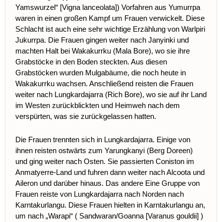
Yamswurzel“ [Vigna lanceolata]) Vorfahren aus Yumurrpa
waren in einen großen Kampf um Frauen verwickelt. Diese
Schlacht ist auch eine sehr wichtige Erzählung von Warlpiri
Jukurrpa. Die Frauen gingen weiter nach Janyinki und
machten Halt bei Wakakurrku (Mala Bore), wo sie ihre
Grabstöcke in den Boden steckten. Aus diesen
Grabstöcken wurden Mulgabäume, die noch heute in
Wakakurrku wachsen. Anschließend reisten die Frauen
weiter nach Lungkardajarra (Rich Bore), wo sie auf ihr Land
im Westen zurückblickten und Heimweh nach dem
verspürten, was sie zurückgelassen hatten.
Die Frauen trennten sich in Lungkardajarra. Einige von
ihnen reisten ostwärts zum Yarungkanyi (Berg Doreen)
und
ging weiter nach Osten. Sie passierten Coniston im
Anmatyerre-Land und fuhren dann weiter nach Alcoota und
Aileron und darüber hinaus. Das andere
Eine Gruppe von
Frauen reiste von Lungkardajarra nach Norden nach
Karntakurlangu. Diese Frauen hielten in Karntakurlangu an,
um nach „Warapi“ (
Sandwaran/Goanna [Varanus gouldii]
)