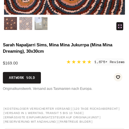
Sarah Napaljarri Sims, Mina Mina Jukurrpa (Mina Mina
Dreaming), 30x30cm
★★★★★
1,675+ Reviews
$169.00
ARTWORK SOLD
Originalkunstwerk. Versand aus Tasmanien nach Europa.
[
]
[
]
KOSTENLOSER VERSICHERTER VERSAND
120 TAGE RÜCKGABERECHT
[
]
VERSAND IN 1 WERKTAG, TRANSIT 5 BIS 10 TAGE
[
]
ERMÄSSIGTE EINFUHRUMSATZSTEUER AUF ORIGINALKUNST
[
]
[
]
RESERVIERUNG MIT ANZAHLUNG
FARBTREUE BILDER