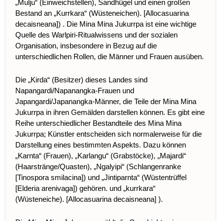
„Mulju“ (Einweichstellen), Sandhügel und einen großen
Bestand an „Kurrkara“ (Wüsteneichen).
[Allocasuarina
decaisneana])
. Die Mina Mina Jukurrpa ist eine wichtige
Quelle des Warlpiri-Ritualwissens und der sozialen
Organisation, insbesondere in Bezug auf die
unterschiedlichen Rollen, die Männer und Frauen ausüben.
Die „Kirda“ (Besitzer) dieses Landes sind
Napangardi/Napanangka-Frauen und
Japangardi/Japanangka-Männer, die Teile der Mina Mina
Jukurrpa in ihren Gemälden darstellen können. Es gibt eine
Reihe unterschiedlicher Bestandteile des Mina Mina
Jukurrpa; Künstler entscheiden sich normalerweise für die
Darstellung eines bestimmten Aspekts. Dazu können
„Karnta“ (Frauen), „Karlangu“ (Grabstöcke), „Majardi“
(Haarstränge/Quasten), „Ngalyipi“ (Schlangenranke
[Tinospora smilacina]) und „Jintiparnta“ (Wüstentrüffel
[Elderia arenivaga]) gehören. und „kurrkara“
(Wüsteneiche).
[Allocasuarina decaisneana]
).