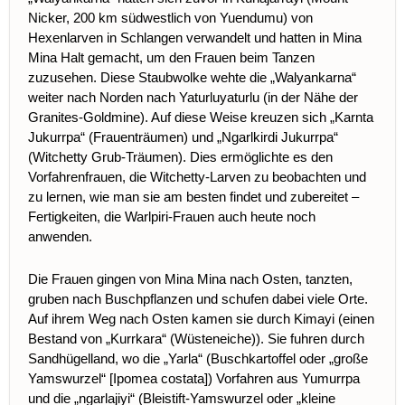
Nicker, 200 km südwestlich von Yuendumu) von
Hexenlarven in Schlangen verwandelt und hatten in Mina
Mina Halt gemacht, um den Frauen beim Tanzen
zuzusehen. Diese Staubwolke wehte die „Walyankarna“
weiter nach Norden nach Yaturluyaturlu (in der Nähe der
Granites-Goldmine). Auf diese Weise kreuzen sich „Karnta
Jukurrpa“ (Frauenträumen) und „Ngarlkirdi Jukurrpa“
(Witchetty Grub-Träumen). Dies ermöglichte es den
Vorfahrenfrauen, die Witchetty-Larven zu beobachten und
zu lernen, wie man sie am besten findet und zubereitet –
Fertigkeiten, die Warlpiri-Frauen auch heute noch
anwenden.
Die Frauen gingen von Mina Mina nach Osten, tanzten,
gruben nach Buschpflanzen und schufen dabei viele Orte.
Auf ihrem Weg nach Osten kamen sie durch Kimayi (einen
Bestand von „Kurrkara“ (Wüsteneiche)). Sie fuhren durch
Sandhügelland, wo die „Yarla“
(Buschkartoffel oder „große
Yamswurzel“ [Ipomea costata]) Vorfahren aus Yumurrpa
und die „ngarlajiyi“ (Bleistift-Yamswurzel oder „kleine