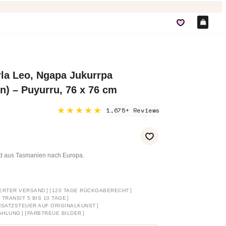
Ein
la Leo, Ngapa Jukurrpa
) – Puyurru, 76 x 76 cm
★★★★★
1,675+ Reviews
nd aus Tasmanien nach Europa.
]
[
]
ERTER VERSAND
120 TAGE RÜCKGABERECHT
]
TRANSIT 5 BIS 10 TAGE
]
SATZSTEUER AUF ORIGINALKUNST
]
[
]
AHLUNG
FARBTREUE BILDER