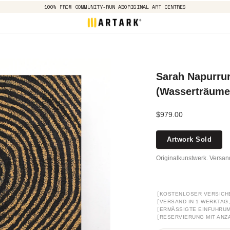
100% FROM COMMUNITY-RUN ABORIGINAL ART CENTRES
Sarah Napurrur
(Wasserträumen
$979.00
Artwork Sold
Originalkunstwerk. Versa
[
KOSTENLOSER VERSICH
[
VERSAND IN 1 WERKTAG, 
[
ERMÄSSIGTE EINFUHRUM
[
RESERVIERUNG MIT ANZ