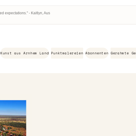
ed expectations." - Kaitlyn, Aus
Kunst aus Arnhem Land
Punktmalereien
Abonnenten
Gerahmte Ge