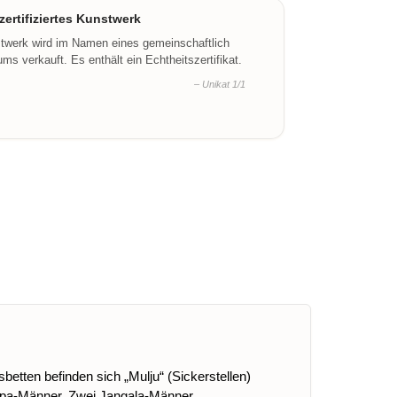
ertifiziertes Kunstwerk
stwerk wird im Namen eines gemeinschaftlich
ms verkauft. Es enthält ein Echtheitszertifikat.
– Unikat 1/1
etten befinden sich „Mulju“ (Sickerstellen)
inpa-Männer. Zwei Jangala-Männer,