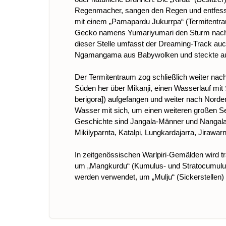
Regenmacher, sangen den Regen und entfesse
mit einem „Pamapardu Jukurrpa“ (Termitentra
Gecko namens Yumariyumari den Sturm nach La
dieser Stelle umfasst der Dreaming-Track a
Ngamangama aus Babywolken und steckte auch 
Der Termitentraum zog schließlich weiter na
Süden her über Mikanji, einen Wasserlauf mit 
berigora]) aufgefangen und weiter nach Norde
Wasser mit sich, um einen weiteren großen See
Geschichte sind Jangala-Männer und Nangala-F
Mikilyparnta, Katalpi, Lungkardajarra, Jirawa
In zeitgenössischen Warlpiri-Gemälden wird tr
um „Mangkurdu“ (Kumulus- und Stratocumuluswo
werden verwendet, um „Mulju“ (Sickerstellen) 