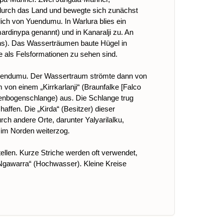
durch das Land und bewegte sich zunächst
ch von Yuendumu. In Warlura blies ein
rdinypa genannt) und in Kanaralji zu. An
ns). Das Wasserträumen baute Hügel in
 als Felsformationen zu sehen sind.
 Yuendumu. Der Wassertraum strömte dann von
von einem „Kirrkarlanji“ (Braunfalke [Falco
genbogenschlange) aus. Die Schlange trug
affen. Die „Kirda“ (Besitzer) dieser
h andere Orte, darunter Yalyarilalku,
i im Norden weiterzog.
ellen. Kurze Striche werden oft verwendet,
„Ngawarra“ (Hochwasser). Kleine Kreise