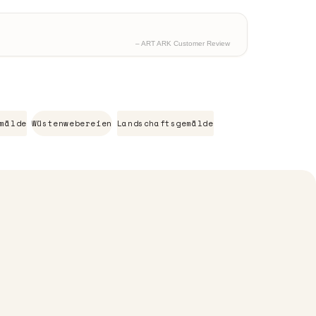
– ART ARK Customer Review
mälde
Wüstenwebereien
Landschaftsgemälde