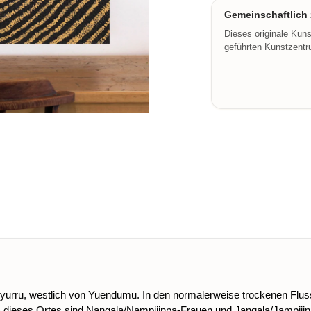
Gemeinschaftlich z
Dieses originale Kun
geführten Kunstzentru
yurru, westlich von Yuendumu. In den normalerweise trockenen Flussb
er) dieses Ortes sind Nangala/Nampijinpa-Frauen und Jangala/Jampij