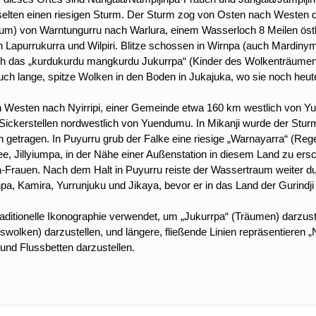
lten einen riesigen Sturm. Der Sturm zog von Osten nach Westen 
um) von Warntungurru nach Warlura, einem Wasserloch 8 Meilen östli
purrukurra und Wilpiri. Blitze schossen in Wirnpa (auch Mardinyma
uch das „kurdukurdu mangkurdu Jukurrpa“ (Kinder des Wolkenträume
lange, spitze Wolken in den Boden in Jukajuka, wo sie noch heute
ch Westen nach Nyirripi, einer Gemeinde etwa 160 km westlich von
Sickerstellen nordwestlich von Yuendumu. In Mikanji wurde der Sturm 
n getragen. In Puyurru grub der Falke eine riesige „Warnayarra“ (Re
, Jillyiumpa, in der Nähe einer Außenstation in diesem Land zu ersch
rauen. Nach dem Halt in Puyurru reiste der Wassertraum weiter durc
rnpa, Kamira, Yurrunjuku und Jikaya, bevor er in das Land der Gurindj
aditionelle Ikonographie verwendet, um „Jukurrpa“ (Träumen) darzust
lken) darzustellen, und längere, fließende Linien repräsentieren 
und Flussbetten darzustellen.