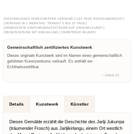
[
]
[
]
KOSTENLOSER VERSICHERTER VERSAND
120 TAGE RÜCKGABERECHT
[
]
VERSAND IN 1 WERKTAG, TRANSIT 5 BIS 10 TAGE
[
]
ERMÄSSIGTE EINFUHRUMSATZSTEUER AUF ORIGINALKUNST
[
]
[
]
RESERVIERUNG MIT ANZAHLUNG
FARBTREUE BILDER
Gemeinschaftlich zertifiziertes Kunstwerk
Dieses originale Kunstwerk wird im Namen eines gemeinschaftlich
geführten Kunstzentrums verkauft. Es enthält ein
Echtheitszertifikat.
– Unikat 1/1
Details
Kunstwerk
Künstler
Dieses Gemälde erzählt die Geschichte des Jarlji Jukurrpa
(träumender Frosch) aus Jarljikirlangu, einem Ort westlich