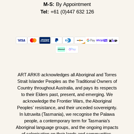
M-S:
By Appointment
Tel:
+61 (0)447 632 126
ART ARK® acknowledges all Aboriginal and Torres
Strait Islander Peoples as the Traditional Owners of
Country throughout Australia, and pays its respects
to their Elders past, present, and emerging. We
acknowledge the Frontier Wars, the Aboriginal
Peoples' resistance, and their unceded sovereignty.
In lutruwita (Tasmania), we recognise the Palawa
people, a contemporary term for Tasmania’s
Aboriginal language groups, and the ongoing impacts
of
colonisation
on their lands and communities.