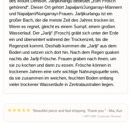
des Mount Denison. Jarljikirlangu bedeutet „zum Frosch
gehörend“. Dieser Ort gehört Japaljarri/Jungarrayi-Männern
und Napaljarri/Nungarrayi-Frauen. Jarljikurlangu ist ein
großer Bach, der die meiste Zeit des Jahres trocken ist.
Wenn es regnet, gleicht es einem Sumpf, einem großen
Wasserlauf. Der „Jarlji“ (Frosch) gräbt sich unter der Erde
ein und überwintert während der Trockenzeit, bis die
Regenzeit kommt. Deshalb kommen die „Jarlji“ aus dem
Boden und setzen sich dort hin. Nach dem Regen quaken
nachts die Jarlji-Frösche. Frauen graben nach ihnen, um
sie zu kochen und dann zu essen. Frösche können in
trockenen Jahren eine sehr wichtige Nahrungsquelle sein,
da sie zusammen im weichen, feuchten Boden entlang
vieler trockener Wasserläufe in Zentralaustralien liegen.
"Beautiful piece and fast shipping. Thank you." - Mia, Aus
– ART ARK Customer Review