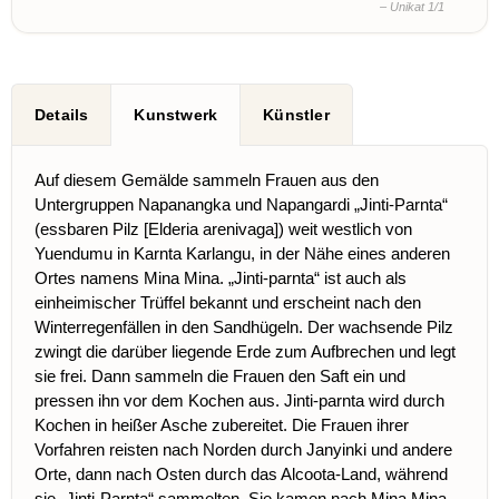
– Unikat 1/1
Details
Kunstwerk
Künstler
Auf diesem Gemälde sammeln Frauen aus den
Untergruppen Napanangka und Napangardi „Jinti-Parnta“
(essbaren Pilz [Elderia arenivaga]) weit westlich von
Yuendumu in Karnta Karlangu, in der Nähe eines anderen
Ortes namens Mina Mina. „Jinti-parnta“ ist auch als
einheimischer Trüffel bekannt und erscheint nach den
Winterregenfällen in den Sandhügeln. Der wachsende Pilz
zwingt die darüber liegende Erde zum Aufbrechen und legt
sie frei. Dann sammeln die Frauen den Saft ein und
pressen ihn vor dem Kochen aus. Jinti-parnta wird durch
Kochen in heißer Asche zubereitet. Die Frauen ihrer
Vorfahren reisten nach Norden durch Janyinki und andere
Orte, dann nach Osten durch das Alcoota-Land, während
sie „Jinti-Parnta“ sammelten. Sie kamen nach Mina Mina,