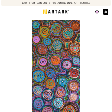
100% FROM COMMUNITY-RUN ABORIGINAL ART CENTRES
E
Seitennavigation