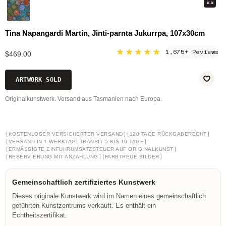
Tina Napangardi Martin, Jinti-parnta Jukurrpa, 107x30cm
★★★★★
1,675+ Reviews
$469.00
ARTWORK SOLD
Originalkunstwerk. Versand aus Tasmanien nach Europa.
[
]
[
]
KOSTENLOSER VERSICHERTER VERSAND
120 TAGE RÜCKGABERECHT
[
]
VERSAND IN 1 WERKTAG, TRANSIT 5 BIS 10 TAGE
[
]
ERMÄSSIGTE EINFUHRUMSATZSTEUER AUF ORIGINALKUNST
[
]
[
]
RESERVIERUNG MIT ANZAHLUNG
FARBTREUE BILDER
Gemeinschaftlich zertifiziertes Kunstwerk
Dieses originale Kunstwerk wird im Namen eines gemeinschaftlich
geführten Kunstzentrums verkauft. Es enthält ein
Echtheitszertifikat.