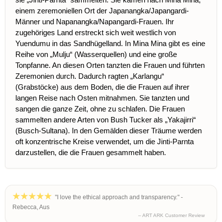
einem zeremoniellen Ort der Japanangka/Japangardi-
Männer und Napanangka/Napangardi-Frauen. Ihr
zugehöriges Land erstreckt sich weit westlich von
Yuendumu in das Sandhügelland. In Mina Mina gibt es eine
Reihe von „Mulju“ (Wasserquellen) und eine große
Tonpfanne. An diesen Orten tanzten die Frauen und führten
Zeremonien durch. Dadurch ragten „Karlangu“
(Grabstöcke) aus dem Boden, die die Frauen auf ihrer
langen Reise nach Osten mitnahmen. Sie tanzten und
sangen die ganze Zeit, ohne zu schlafen. Die Frauen
sammelten andere Arten von Bush Tucker als „Yakajirri“
(Busch-Sultana). In den Gemälden dieser Träume werden
oft konzentrische Kreise verwendet, um die Jinti-Parnta
darzustellen, die die Frauen gesammelt haben.
"I love the ethical approach and transparency." -
Rebecca, Aus
– ART ARK Customer Review