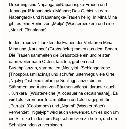
Dreaming sind Napangardi/Napanangka-Frauen und
Japangardi/Japanangka-Männer; Das Gebiet ist den
Napangardi- und Napanangka-Frauen heilig. In Mina Mina
gibt es eine Reihe von „Mulju“ (Wasserbecken) und eine
„Maluri“ (Tonpfanne).
In der Traumzeit tanzten die Frauen der Vorfahren Mina
Mina und „Karlangu“ (Grabstöcke) ragten aus dem Boden.
Die Frauen sammelten die Grabstöcke ein und reisten
dann weiter nach Osten, tanzten, gruben nach
Buschpflanzen, sammelten „Ngalyipi“ (Schlangenrebe
[Tinospora smilacina]) und schufen unterwegs viele Orte.
„Ngalyipi“ ist eine seilartige Schlingpflanze, die an
Stämmen und Ästen von Bäumen wächst, darunter auch
„Kurrkara“ (Wüsteneiche [Allocasuarina decaisneana]). Es
wird als zeremonielle Umhüllung und als Tragegurt für
„Parraja“ (Coolamons) und „Ngami“ (Wasserträger)
verwendet. „Ngalyipi“ wird auch verwendet, um es sich um
die Stirn zu binden, um Kopfschmerzen zu heilen, und um
Schnittwunden zu verbinden.