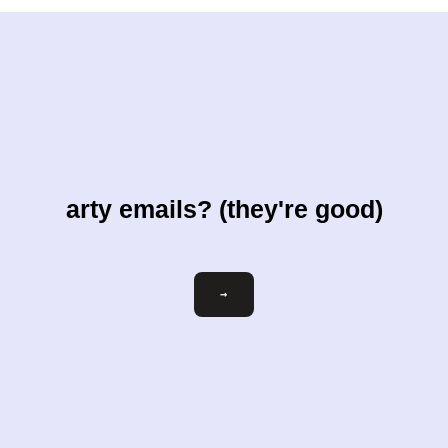
arty emails? (they're good)
ihre-
→
email@beispiel.com