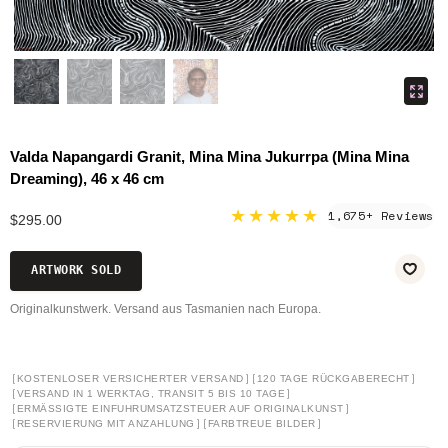
Valda Napangardi Granit, Mina Mina Jukurrpa (Mina Mina
Dreaming), 46 x 46 cm
★★★★★
1,675+ Reviews
$295.00
ARTWORK SOLD
Originalkunstwerk. Versand aus Tasmanien nach Europa.
[
]
[
]
KOSTENLOSER VERSICHERTER VERSAND
120 TAGE RÜCKGABERECHT
[
]
VERSAND IN 1 WERKTAG, TRANSIT 5 BIS 10 TAGE
[
]
ERMÄSSIGTE EINFUHRUMSATZSTEUER AUF ORIGINALKUNST
[
]
[
]
RESERVIERUNG MIT ANZAHLUNG
FARBTREUE BILDER