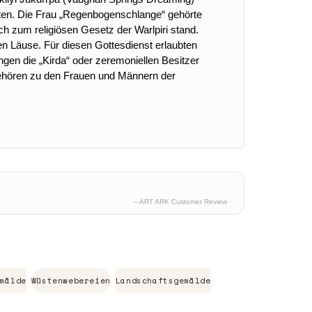
ten. Die Frau „Regenbogenschlange“ gehörte
h zum religiösen Gesetz der Warlpiri stand.
 Läuse. Für diesen Gottesdienst erlaubten
gen die „Kirda“ oder zeremoniellen Besitzer
gehören zu den Frauen und Männern der
– ART ARK Customer Review
mälde
Wüstenwebereien
Landschaftsgemälde