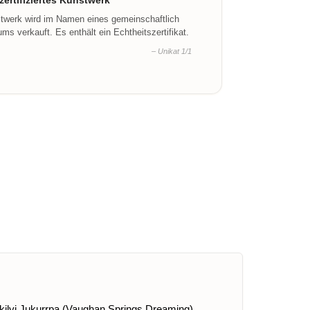
ertifiziertes Kunstwerk
stwerk wird im Namen eines gemeinschaftlich
ms verkauft. Es enthält ein Echtheitszertifikat.
– Unikat 1/1
Pikilyi Jukurrpa (Vaughan Springs Dreaming)