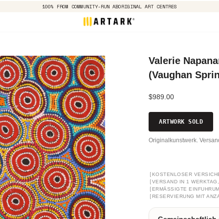
100% FROM COMMUNITY-RUN ABORIGINAL ART CENTRES
Valerie Napana
(Vaughan Sprin
$989.00
ARTWORK SOLD
Originalkunstwerk. Versa
[
KOSTENLOSER VERSICH
[
VERSAND IN 1 WERKTAG, 
[
ERMÄSSIGTE EINFUHRUM
[
RESERVIERUNG MIT ANZ