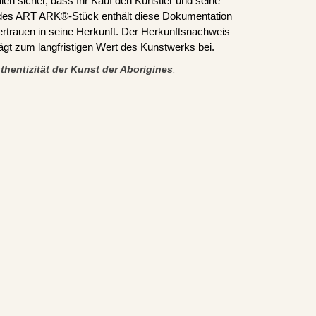
len sicher, dass Ihr Kauf den Künstler und seine
edes ART ARK®-Stück enthält diese Dokumentation
ertrauen in seine Herkunft. Der Herkunftsnachweis
trägt zum langfristigen Wert des Kunstwerks bei.
thentizität der Kunst der Aborigines
.