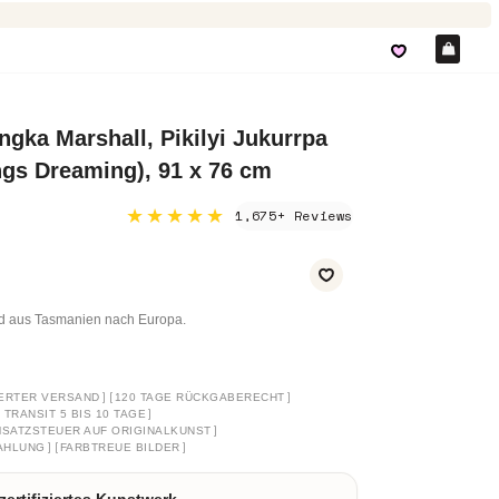
Ein
ngka Marshall, Pikilyi Jukurrpa
gs Dreaming), 91 x 76 cm
★★★★★
1,675+ Reviews
nd aus Tasmanien nach Europa.
]
[
]
ERTER VERSAND
120 TAGE RÜCKGABERECHT
]
TRANSIT 5 BIS 10 TAGE
]
SATZSTEUER AUF ORIGINALKUNST
]
[
]
AHLUNG
FARBTREUE BILDER