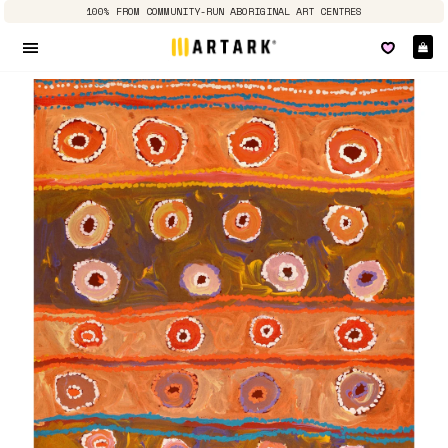
100% FROM COMMUNITY-RUN ABORIGINAL ART CENTRES
E
Seitennavigation