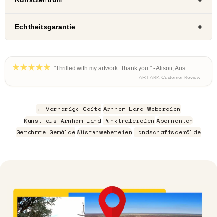
Kunstzentrum
Echtheitsgarantie
"Thrilled with my artwork. Thank you." - Alison, Aus
– ART ARK Customer Review
← Vorherige Seite
Arnhem Land Webereien
Kunst aus Arnhem Land
Punktmalereien
Abonnenten
Gerahmte Gemälde
Wüstenwebereien
Landschaftsgemälde