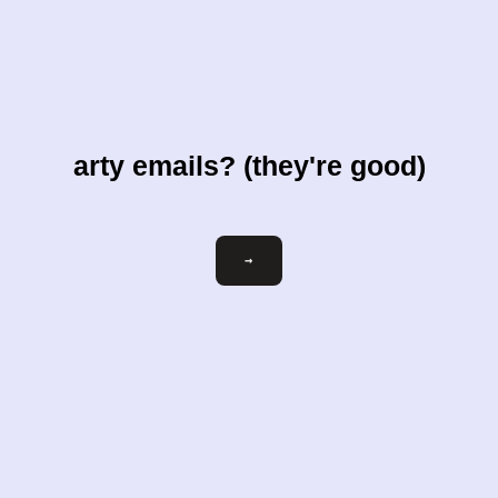
arty emails? (they're good)
ihre-
→
email@beispiel.com