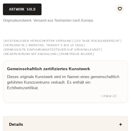
ARTWORK SOLD
Originalkunstwerk. Versand aus Tasmanien nach Europa.
[
]
[
]
KOSTENLOSER VERSICHERTER VERSAND
120 TAGE RÜCKGABERECHT
[
]
VERSAND IN 1 WERKTAG, TRANSIT 5 BIS 10 TAGE
[
]
ERMÄSSIGTE EINFUHRUMSATZSTEUER AUF ORIGINALKUNST
[
]
[
]
RESERVIERUNG MIT ANZAHLUNG
FARBTREUE BILDER
Gemeinschaftlich zertifiziertes Kunstwerk
Dieses originale Kunstwerk wird im Namen eines gemeinschaftlich
geführten Kunstzentrums verkauft. Es enthält ein
Echtheitszertifikat.
– Unikat 1/1
Details