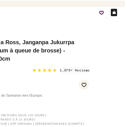
Pan
la Ross, Janganpa Jukurrpa
um à queue de brosse) -
30cm
★★★★★
1,675+ Reviews
 de Tasmanie vers l'Europe.
]
[
]
RETOURS SOUS 120 JOURS
]
TRANSIT 5 À 10 JOURS
]
[
]
 SUR L'ART ORIGINAL
RÉSERVATION AVEC ACOMPTE