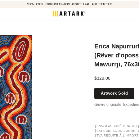
100% FROM COMMUNITY-RUN ABORIGINAL ART CENTRES
Erica Napurrur
(Rêver d'oposs
Mawurrji, 76x
$329.00
Artwork Sold
Œuvre originale. Expédiée
[
ENVOI ASSURÉ GRATUIT
[
EXPÉDIÉ SOUS 1 JOUR, 
[
TVA RÉDUITE À L'IMPORT