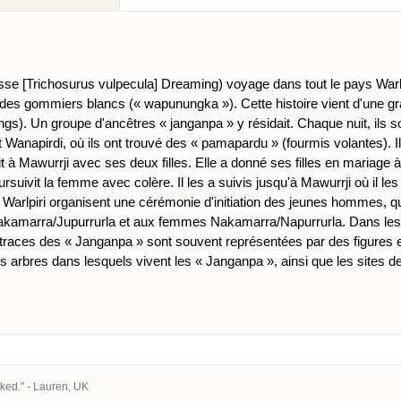
e [Trichosurus vulpecula] Dreaming) voyage dans tout le pays Warl
des gommiers blancs (« wapunungka »). Cette histoire vient d'une gra
s). Un groupe d'ancêtres « janganpa » y résidait. Chaque nuit, ils so
 Wanapirdi, où ils ont trouvé des « pamapardu » (fourmis volantes). Ils
à Mawurrji avec ses deux filles. Elle a donné ses filles en mariage à
ursuivit la femme avec colère. Il les a suivis jusqu'à Mawurrji où il l
 Warlpiri organisent une cérémonie d'initiation des jeunes hommes, q
marra/Jupurrurla et aux femmes Nakamarra/Napurrurla. Dans les pein
s traces des « Janganpa » sont souvent représentées par des figures 
es arbres dans lesquels vivent les « Janganpa », ainsi que les sites d
cked." - Lauren, UK