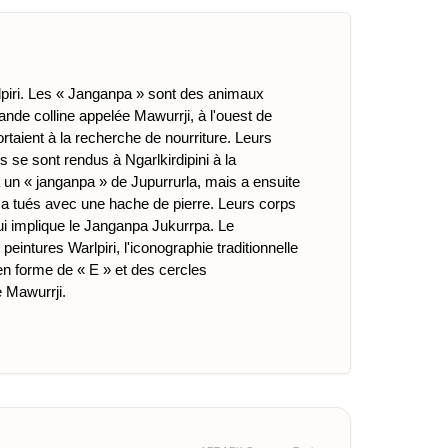
piri. Les « Janganpa » sont des animaux
nde colline appelée Mawurrji, à l'ouest de
rtaient à la recherche de nourriture. Leurs
 se sont rendus à Ngarlkirdipini à la
 un « janganpa » de Jupurrurla, mais a ensuite
es a tués avec une hache de pierre. Leurs corps
ui implique le Janganpa Jukurrpa. Le
tures Warlpiri, l'iconographie traditionnelle
en forme de « E » et des cercles
e Mawurrji.