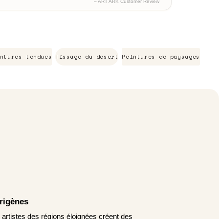
– ART ARK Customer Review
ntures tendues
Tissage du désert
Peintures de paysages
origènes
s artistes des régions éloignées créent des