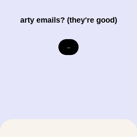
arty emails? (they're good)
votre-
→
courriel@exemple.com