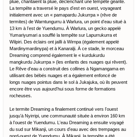
pluie, chantaient la pluie, déclenchant une tempête géante.
La tempête a traversé le pays d'est en ouest, voyageant
initialement avec un « pamapardu Jukurrpa » (rêve de
termites) de Warntungurru à Warlura, un point d'eau situé à
13 km à l'est de Yuendumu. À Warlura, un gecko appelé
Yumariyumari a soufflé la tempête sur Lapurrukurra et
Wilpiri. Des éclairs ont jailli à Wirnpa (également appelé
Mardinymardinypa) et à Kanaralji. À ce stade, le morceau
Dreaming comprend également le « kurdukurdu
mangkurdu Jukurrpa » (les enfants des nuages ​​qui rêvent).
Le Rêve d'eau a construit des collines à Ngamangama en
utilisant des bébés nuages ​​et a également enfoncé de
longs nuages ​​pointus dans le sol à Jukajuka, où ils peuvent
encore être vus aujourd'hui sous forme de formations
rocheuses.
Le termite Dreaming a finalement continué vers l'ouest
jusqu'à Nyirripi, une communauté située à environ 160 km
à l'ouest de Yuendumu. L'eau Dreaming a ensuite voyagé
du sud sur Mikanji, un cours d'eau avec des trempages au
nord-ouest de Yuendumu. À Mikanji, la tempête a été