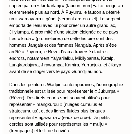
captée par un « kirrkarlanji » (faucon brun [Falco berigora])
et emmenée plus au nord. À Puyurru, le faucon a déterré
un « warnayarra » géant (serpent arc-en-ciel). Le serpent
emporta de l'eau avec lui pour créer un autre grand lac,
Jillyiumpa, à proximité d'une station éloignée de ce pays.
Les « kirda » (propriétaires) de cette histoire sont des
hommes Jangala et des femmes Nangala. Après s'être
arrêté à Puyurru, le Rêve d'eau a traversé d'autres
endroits, notamment Yalyarilalku, Mikilyparnta, Katalpi,
Lungkardajarra, Jirawarnpa, Kamira, Yurrunjuku et Jikaya
avant de se diriger vers le pays Gurindji au nord.
Dans les peintures Warlpiri contemporaines, l'iconographie
traditionnelle est utilisée pour représenter le « Jukurrpa »
(Rêver). Des tirets courts sont souvent utilisés pour
représenter « mangkurdu » (nuages ​​cumulus et
stratocumulus), et des lignes fluides plus longues
représentent « ngawarra » (eaux de crue). De petits
cercles sont utilisés pour représenter les « mulju »
(trempages) et le lit de la rivière.