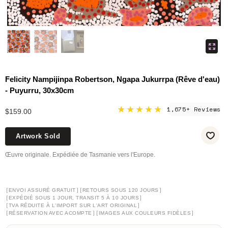
Felicity Nampijinpa Robertson, Ngapa Jukurrpa (Rêve d'eau)
- Puyurru, 30x30cm
★★★★★
1,675+ Reviews
$159.00
Artwork Sold
Œuvre originale. Expédiée de Tasmanie vers l'Europe.
[
]
[
]
ENVOI ASSURÉ GRATUIT
RETOURS SOUS 120 JOURS
[
]
EXPÉDIÉ SOUS 1 JOUR, TRANSIT 5 À 10 JOURS
[
]
TVA RÉDUITE À L'IMPORT SUR L'ART ORIGINAL
[
]
[
]
RÉSERVATION AVEC ACOMPTE
IMAGES AUX COULEURS FIDÈLES