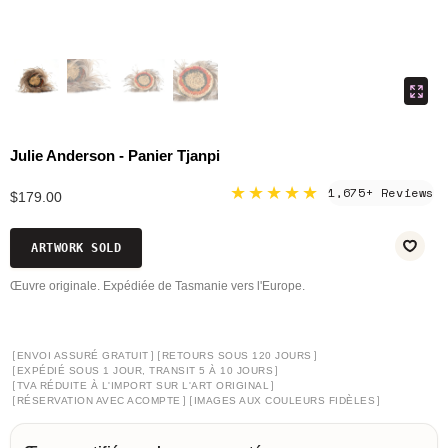
Julie Anderson - Panier Tjanpi
★★★★★
1,675+ Reviews
$179.00
ARTWORK SOLD
Œuvre originale. Expédiée de Tasmanie vers l'Europe.
[
]
[
]
ENVOI ASSURÉ GRATUIT
RETOURS SOUS 120 JOURS
[
]
EXPÉDIÉ SOUS 1 JOUR, TRANSIT 5 À 10 JOURS
[
]
TVA RÉDUITE À L'IMPORT SUR L'ART ORIGINAL
[
]
[
]
RÉSERVATION AVEC ACOMPTE
IMAGES AUX COULEURS FIDÈLES