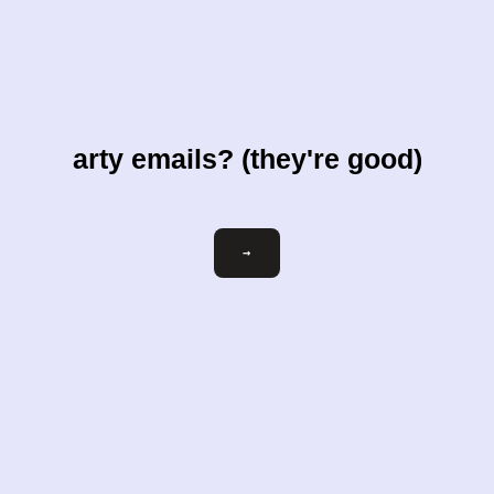
arty emails? (they're good)
votre-
→
courriel@exemple.com