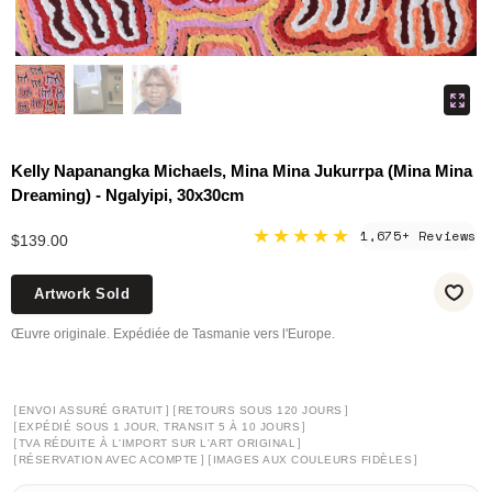
Kelly Napanangka Michaels, Mina Mina Jukurrpa (Mina Mina
Dreaming) - Ngalyipi, 30x30cm
★★★★★
1,675+ Reviews
$139.00
Artwork Sold
Œuvre originale. Expédiée de Tasmanie vers l'Europe.
[
]
[
]
ENVOI ASSURÉ GRATUIT
RETOURS SOUS 120 JOURS
[
]
EXPÉDIÉ SOUS 1 JOUR, TRANSIT 5 À 10 JOURS
[
]
TVA RÉDUITE À L'IMPORT SUR L'ART ORIGINAL
[
]
[
]
RÉSERVATION AVEC ACOMPTE
IMAGES AUX COULEURS FIDÈLES