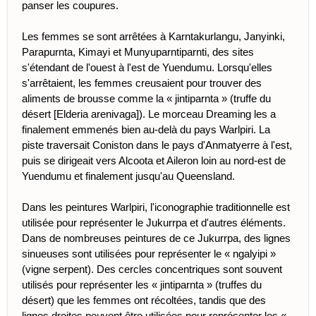
panser les coupures.
Les femmes se sont arrêtées à Karntakurlangu, Janyinki,
Parapurnta, Kimayi et Munyuparntiparnti, des sites
s'étendant de l'ouest à l'est de Yuendumu. Lorsqu'elles
s'arrêtaient, les femmes creusaient pour trouver des
aliments de brousse comme la « jintiparnta » (truffe du
désert [Elderia arenivaga]). Le morceau Dreaming les a
finalement emmenés bien au-delà du pays Warlpiri. La
piste traversait Coniston dans le pays d'Anmatyerre à l'est,
puis se dirigeait vers Alcoota et Aileron loin au nord-est de
Yuendumu et finalement jusqu'au Queensland.
Dans les peintures Warlpiri, l'iconographie traditionnelle est
utilisée pour représenter le Jukurrpa et d'autres éléments.
Dans de nombreuses peintures de ce Jukurrpa, des lignes
sinueuses sont utilisées pour représenter le « ngalyipi »
(vigne serpent). Des cercles concentriques sont souvent
utilisés pour représenter les « jintiparnta » (truffes du
désert) que les femmes ont récoltées, tandis que des
lignes droites peuvent être utilisées pour représenter les «