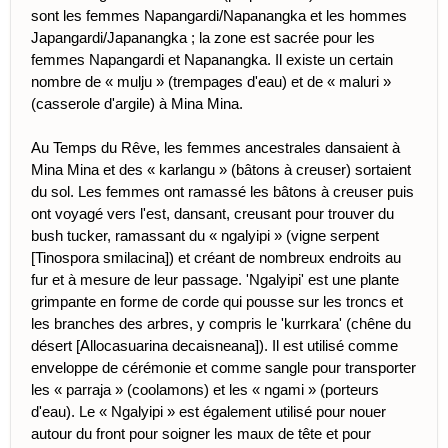
sont les femmes Napangardi/Napanangka et les hommes
Japangardi/Japanangka ; la zone est sacrée pour les
femmes Napangardi et Napanangka. Il existe un certain
nombre de « mulju » (trempages d'eau) et de « maluri »
(casserole d'argile) à Mina Mina.
Au Temps du Rêve, les femmes ancestrales dansaient à
Mina Mina et des « karlangu » (bâtons à creuser) sortaient
du sol. Les femmes ont ramassé les bâtons à creuser puis
ont voyagé vers l'est, dansant, creusant pour trouver du
bush tucker, ramassant du « ngalyipi » (vigne serpent
[Tinospora smilacina]) et créant de nombreux endroits au
fur et à mesure de leur passage. 'Ngalyipi' est une plante
grimpante en forme de corde qui pousse sur les troncs et
les branches des arbres, y compris le 'kurrkara' (chêne du
désert [Allocasuarina decaisneana]). Il est utilisé comme
enveloppe de cérémonie et comme sangle pour transporter
les « parraja » (coolamons) et les « ngami » (porteurs
d'eau). Le « Ngalyipi » est également utilisé pour nouer
autour du front pour soigner les maux de tête et pour