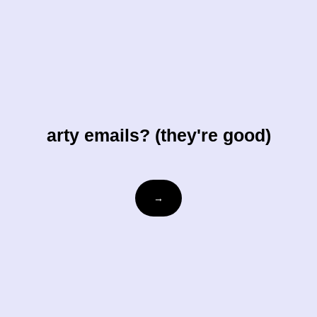
arty emails? (they're good)
votre-
→
courriel@exemple.com