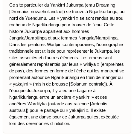
Ce site particulier du Yankirri Jukurrpa (emu Dreaming
[Dromaius novaehollandiae]) se trouve à Ngarlikurlangu, au
nord de Yuendumu. Les « yankirri » se sont rendus au trou
rocheux de Ngarlikurlangu pour trouver de l'eau. Cette
histoire Jukurrpa appartient aux hommes
Jangala/Jampijinpa et aux femmes Nangala/Nampijinpa.
Dans les peintures Warlpiri contemporaines, l'iconographie
traditionnelle est utilisée pour représenter le Jukurrpa, les
sites associés et d'autres éléments. Les émeus sont
généralement représentés par leurs « wirliya » (empreintes
de pas), des formes en forme de flèche qui les montrent se
promenant autour de Ngarlikurlangu en train de manger du
« yakajirri » (raisin de brousse [Solanum centrale]). À
l'époque du Jukurrpa, il y a eu une bagarre à
Ngarlikiurlangu entre un ancêtre « yankirri » et des
ancêtres Wardilyka (outarde australienne [Ardeotis
australis]) pour le partage du « yakajirri ». Il existe
également une danse pour ce Jukurrpa qui est exécutée
lors des cérémonies d'initiation.