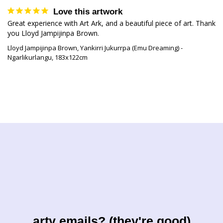
Love this artwork
Great experience with Art Ark, and a beautiful piece of art. Thank 
you Lloyd Jampijinpa Brown.
Lloyd Jampijinpa Brown, Yankirri Jukurrpa (Emu Dreaming) -
Ngarlikurlangu, 183x122cm
arty emails? (they're good)