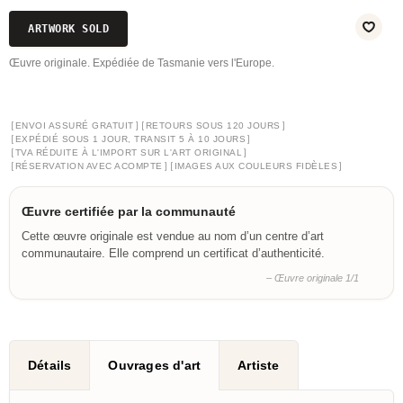
ARTWORK SOLD
Œuvre originale. Expédiée de Tasmanie vers l'Europe.
[
]
[
]
ENVOI ASSURÉ GRATUIT
RETOURS SOUS 120 JOURS
[
]
EXPÉDIÉ SOUS 1 JOUR, TRANSIT 5 À 10 JOURS
[
]
TVA RÉDUITE À L'IMPORT SUR L'ART ORIGINAL
[
]
[
]
RÉSERVATION AVEC ACOMPTE
IMAGES AUX COULEURS FIDÈLES
Œuvre certifiée par la communauté
Cette œuvre originale est vendue au nom d’un centre d’art
communautaire. Elle comprend un certificat d’authenticité.
– Œuvre originale 1/1
Détails
Ouvrages d'art
Artiste