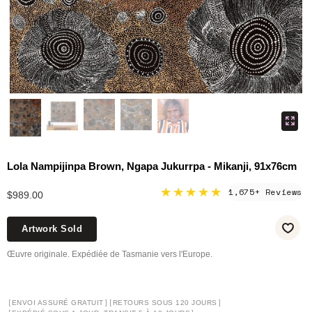
Lola Nampijinpa Brown, Ngapa Jukurrpa - Mikanji, 91x76cm
★★★★★
1,675+ Reviews
$989.00
Artwork Sold
Œuvre originale. Expédiée de Tasmanie vers l'Europe.
[
]
[
]
ENVOI ASSURÉ GRATUIT
RETOURS SOUS 120 JOURS