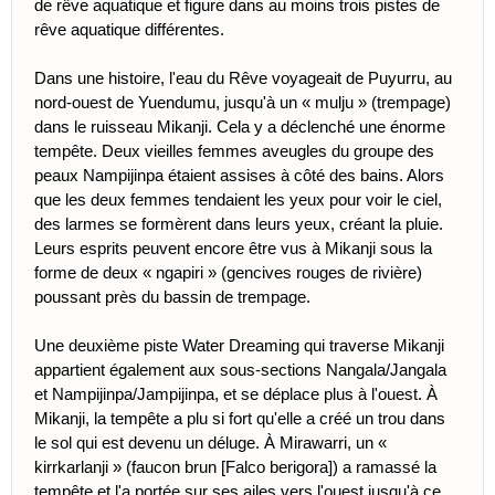
de rêve aquatique et figure dans au moins trois pistes de
rêve aquatique différentes.
Dans une histoire, l'eau du Rêve voyageait de Puyurru, au
nord-ouest de Yuendumu, jusqu'à un « mulju » (trempage)
dans le ruisseau Mikanji. Cela y a déclenché une énorme
tempête. Deux vieilles femmes aveugles du groupe des
peaux Nampijinpa étaient assises à côté des bains. Alors
que les deux femmes tendaient les yeux pour voir le ciel,
des larmes se formèrent dans leurs yeux, créant la pluie.
Leurs esprits peuvent encore être vus à Mikanji sous la
forme de deux « ngapiri » (gencives rouges de rivière)
poussant près du bassin de trempage.
Une deuxième piste Water Dreaming qui traverse Mikanji
appartient également aux sous-sections Nangala/Jangala
et Nampijinpa/Jampijinpa, et se déplace plus à l'ouest. À
Mikanji, la tempête a plu si fort qu'elle a créé un trou dans
le sol qui est devenu un déluge. À Mirawarri, un «
kirrkarlanji » (faucon brun [Falco berigora]) a ramassé la
tempête et l'a portée sur ses ailes vers l'ouest jusqu'à ce