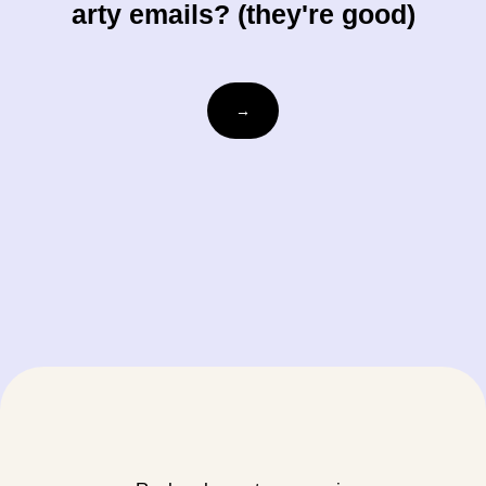
arty emails? (they're good)
votre-
→
courriel@exemple.com