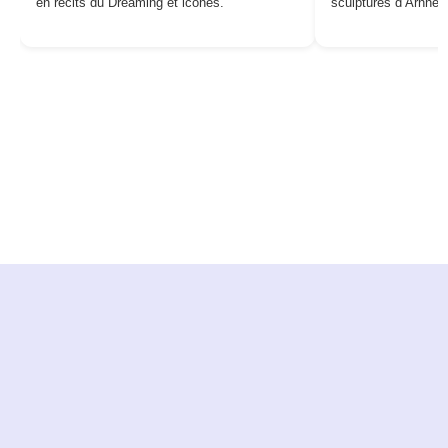
en récits du Dreaming et icônes.
sculptures d’Arnhe