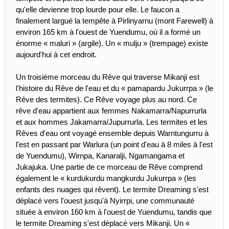
qu'elle devienne trop lourde pour elle. Le faucon a
finalement largué la tempête à Pirlinyarnu (mont Farewell) à
environ 165 km à l'ouest de Yuendumu, où il a formé un
énorme « maluri » (argile). Un « mulju » (trempage) existe
aujourd'hui à cet endroit.
Un troisième morceau du Rêve qui traverse Mikanji est
l'histoire du Rêve de l'eau et du « pamapardu Jukurrpa » (le
Rêve des termites). Ce Rêve voyage plus au nord. Ce
rêve d'eau appartient aux femmes Nakamarra/Napurrurla
et aux hommes Jakamarra/Jupurrurla. Les termites et les
Rêves d'eau ont voyagé ensemble depuis Warntungurru à
l'est en passant par Warlura (un point d'eau à 8 miles à l'est
de Yuendumu), Wirnpa, Kanaralji, Ngamangama et
Jukajuka. Une partie de ce morceau de Rêve comprend
également le « kurdukurdu mangkurdu Jukurrpa » (les
enfants des nuages ​​qui rêvent). Le termite Dreaming s'est
déplacé vers l'ouest jusqu'à Nyirrpi, une communauté
située à environ 160 km à l'ouest de Yuendumu, tandis que
le termite Dreaming s'est déplacé vers Mikanji. Un «