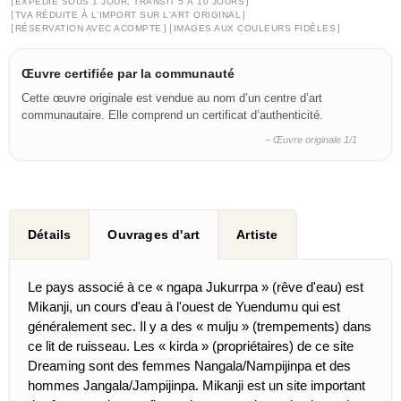
[
]
EXPÉDIÉ SOUS 1 JOUR, TRANSIT 5 À 10 JOURS
[
]
TVA RÉDUITE À L'IMPORT SUR L'ART ORIGINAL
[
]
[
]
RÉSERVATION AVEC ACOMPTE
IMAGES AUX COULEURS FIDÈLES
Œuvre certifiée par la communauté
Cette œuvre originale est vendue au nom d’un centre d’art
communautaire. Elle comprend un certificat d’authenticité.
– Œuvre originale 1/1
Détails
Ouvrages d'art
Artiste
Le pays associé à ce « ngapa Jukurrpa » (rêve d'eau) est
Mikanji, un cours d'eau à l'ouest de Yuendumu qui est
généralement sec. Il y a des « mulju » (trempements) dans
ce lit de ruisseau. Les « kirda » (propriétaires) de ce site
Dreaming sont des femmes Nangala/Nampijinpa et des
hommes Jangala/Jampijinpa. Mikanji est un site important