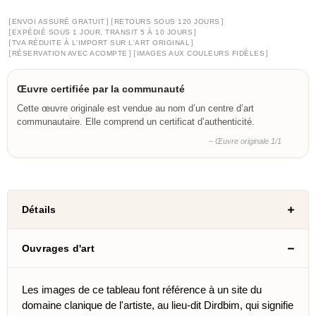
[
]
[
]
ENVOI ASSURÉ GRATUIT
RETOURS SOUS 120 JOURS
[
]
EXPÉDIÉ SOUS 1 JOUR, TRANSIT 5 À 10 JOURS
[
]
TVA RÉDUITE À L'IMPORT SUR L'ART ORIGINAL
[
]
[
]
RÉSERVATION AVEC ACOMPTE
IMAGES AUX COULEURS FIDÈLES
Œuvre certifiée par la communauté
Cette œuvre originale est vendue au nom d’un centre d’art
communautaire. Elle comprend un certificat d’authenticité.
– Œuvre originale 1/1
Détails
Ouvrages d'art
Les images de ce tableau font référence à un site du
domaine clanique de l'artiste, au lieu-dit Dirdbim, qui signifie