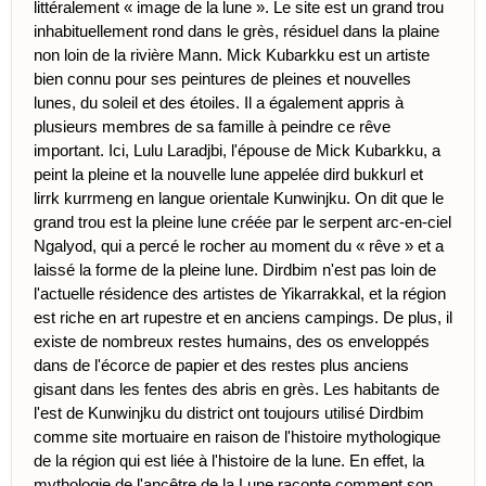
littéralement « image de la lune ». Le site est un grand trou
inhabituellement rond dans le grès, résiduel dans la plaine
non loin de la rivière Mann. Mick Kubarkku est un artiste
bien connu pour ses peintures de pleines et nouvelles
lunes, du soleil et des étoiles. Il a également appris à
plusieurs membres de sa famille à peindre ce rêve
important. Ici, Lulu Laradjbi, l'épouse de Mick Kubarkku, a
peint la pleine et la nouvelle lune appelée dird bukkurl et
lirrk kurrmeng en langue orientale Kunwinjku. On dit que le
grand trou est la pleine lune créée par le serpent arc-en-ciel
Ngalyod, qui a percé le rocher au moment du « rêve » et a
laissé la forme de la pleine lune. Dirdbim n'est pas loin de
l'actuelle résidence des artistes de Yikarrakkal, et la région
est riche en art rupestre et en anciens campings. De plus, il
existe de nombreux restes humains, des os enveloppés
dans de l'écorce de papier et des restes plus anciens
gisant dans les fentes des abris en grès. Les habitants de
l'est de Kunwinjku du district ont toujours utilisé Dirdbim
comme site mortuaire en raison de l'histoire mythologique
de la région qui est liée à l'histoire de la lune. En effet, la
mythologie de l'ancêtre de la Lune raconte comment son