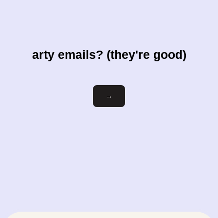
arty emails? (they're good)
votre-
→
courriel@exemple.com