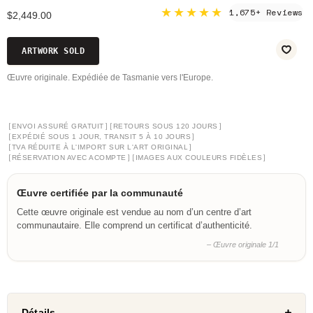
★★★★★
1,675+ Reviews
$2,449.00
ARTWORK SOLD
Œuvre originale. Expédiée de Tasmanie vers l'Europe.
[
]
[
]
ENVOI ASSURÉ GRATUIT
RETOURS SOUS 120 JOURS
[
]
EXPÉDIÉ SOUS 1 JOUR, TRANSIT 5 À 10 JOURS
[
]
TVA RÉDUITE À L'IMPORT SUR L'ART ORIGINAL
[
]
[
]
RÉSERVATION AVEC ACOMPTE
IMAGES AUX COULEURS FIDÈLES
Œuvre certifiée par la communauté
Cette œuvre originale est vendue au nom d’un centre d’art
communautaire. Elle comprend un certificat d’authenticité.
– Œuvre originale 1/1
Détails