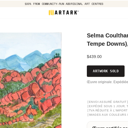
100% FROM COMMUNITY-RUN ABORIGINAL ART CENTRES
Selma Coulthar
Tempe Downs),
$439.00
ARTWORK SOLD
Œuvre originale. Expédiée
[
ENVOI ASSURÉ GRATUIT
[
EXPÉDIÉ SOUS 1 JOUR, 
[
TVA RÉDUITE À L'IMPORT
[
IMAGES AUX COULEURS 