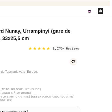
Pan
d Nunay, Urrampinyi (gare de
 33x25,5 cm
★★★★★
1,675+ Reviews
 de Tasmanie vers l'Europe.
]
[
]
RETOURS SOUS 120 JOURS
]
TRANSIT 5 À 10 JOURS
]
[
]
 SUR L'ART ORIGINAL
RÉSERVATION AVEC ACOMPTE
]
FIDÈLES