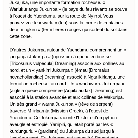
Jukajuka, une importante formation rocheuse. «
Warlukurlangu Jukurrpa » (le pays du feu rêvant) se trouve
à l'ouest de Yuendumu, sur la route de Nyirrpi. Vous
pouvez voir le « warlu » (feu) sous la forme de centaines
de « mingkirri » (termitières) rouges qui sortent du sol dans
cette zone.
D'autres Jukurrpa autour de Yuendumu comprennent un «
janganpa Jukurrpa » (opossum à queue en brosse
[Tricosurus vulpecula] Dreaming) associé aux collines au
nord, et un « yankirri Jukurrpa » (émeu [Dromaius
novaehollandiae] Dreaming) associé à Ngarlikirlangu, une
formation rocheuse. au nord. Un « warlawurru Jukurrpa »
(aigle à queue compensée [Aquila audax] Dreaming) est
associé à la station avancée et aux collines de Wakurlpa.
Un très grand « warna Jukurrpa » (rêve de serpent)
traverse Mijirlparnta (Mission Creek), à l'ouest de
Yuendumu. Ce Jukurrpa raconte l'histoire d'un python
aveugle et estropié, Yarripiri, qui était porté par les «
kurdungurlu » (gardiens) du Jukurrpa du sud jusqu'à
l'extrême nord. Ce Jukurrpa est associé à l’importante