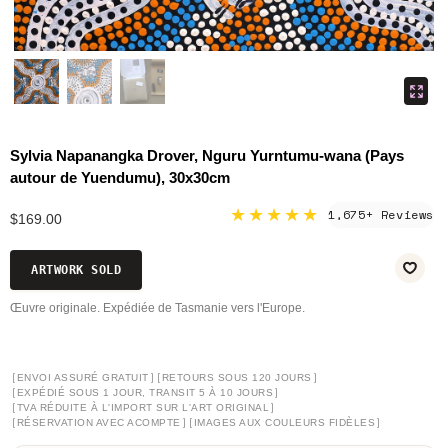
Sylvia Napanangka Drover, Nguru Yurntumu-wana (Pays
autour de Yuendumu), 30x30cm
★★★★★
1,675+ Reviews
$169.00
ARTWORK SOLD
Œuvre originale. Expédiée de Tasmanie vers l'Europe.
[
]
[
]
ENVOI ASSURÉ GRATUIT
RETOURS SOUS 120 JOURS
[
]
EXPÉDIÉ SOUS 1 JOUR, TRANSIT 5 À 10 JOURS
[
]
TVA RÉDUITE À L'IMPORT SUR L'ART ORIGINAL
[
]
[
]
RÉSERVATION AVEC ACOMPTE
IMAGES AUX COULEURS FIDÈLES