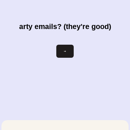
arty emails? (they're good)
votre-
→
courriel@exemple.com