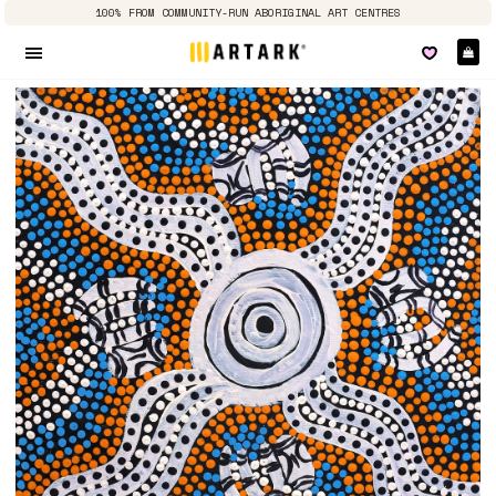
100% FROM COMMUNITY-RUN ABORIGINAL ART CENTRES
Pa
Navigation