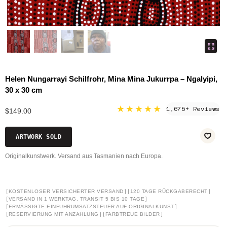
Helen Nungarrayi Schilfrohr, Mina Mina Jukurrpa – Ngalyipi,
30 x 30 cm
★★★★★
1,675+ Reviews
$149.00
ARTWORK SOLD
Originalkunstwerk. Versand aus Tasmanien nach Europa.
[
]
[
]
KOSTENLOSER VERSICHERTER VERSAND
120 TAGE RÜCKGABERECHT
[
]
VERSAND IN 1 WERKTAG, TRANSIT 5 BIS 10 TAGE
[
]
ERMÄSSIGTE EINFUHRUMSATZSTEUER AUF ORIGINALKUNST
[
]
[
]
RESERVIERUNG MIT ANZAHLUNG
FARBTREUE BILDER