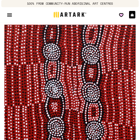
100% FROM COMMUNITY-RUN ABORIGINAL ART CENTRES
E
Seitennavigation