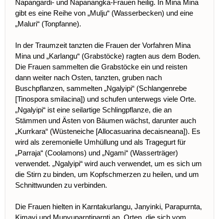
Napangardi- und Napanangka-Frauen heilig. In Mina Mina
gibt es eine Reihe von „Mulju“ (Wasserbecken) und eine
„Maluri“ (Tonpfanne).
In der Traumzeit tanzten die Frauen der Vorfahren Mina
Mina und „Karlangu“ (Grabstöcke) ragten aus dem Boden.
Die Frauen sammelten die Grabstöcke ein und reisten
dann weiter nach Osten, tanzten, gruben nach
Buschpflanzen, sammelten „Ngalyipi“ (Schlangenrebe
[Tinospora smilacina]) und schufen unterwegs viele Orte.
„Ngalyipi“ ist eine seilartige Schlingpflanze, die an
Stämmen und Ästen von Bäumen wächst, darunter auch
„Kurrkara“ (Wüsteneiche [Allocasuarina decaisneana]). Es
wird als zeremonielle Umhüllung und als Tragegurt für
„Parraja“ (Coolamons) und „Ngami“ (Wasserträger)
verwendet. „Ngalyipi“ wird auch verwendet, um es sich um
die Stirn zu binden, um Kopfschmerzen zu heilen, und um
Schnittwunden zu verbinden.
Die Frauen hielten in Karntakurlangu, Janyinki, Parapurnta,
Kimayi und Munyuparntiparnti an, Orten, die sich vom