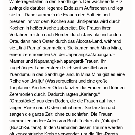
Winterregenfällen in den Sandhügeln. Der wachsende Pilz
zwingt die darüber liegende Erde zum Aufbrechen und legt
sie frei. Dann sammeln die Frauen den Saft ein und
pressen ihn vor dem Kochen aus. Jinti-parnta wird durch
Kochen in heißer Asche zubereitet. Die Frauen ihrer
Vorfahren reisten nach Norden durch Janyinki und andere
Orte, dann nach Osten durch das Alcoota-Land, während
sie „Jinti-Parnta“ sammelten. Sie kamen nach Mina Mina,
einem zeremoniellen Ort der Japanangka/Japangardi-
Männer und Napanangka/Napangardi-Frauen. Ihr
zugehöriges Land erstreckt sich weit westlich von
Yuendumu in das Sandhügelland. In Mina Mina gibt es eine
Reihe von „Mulju“ (Wasserquellen) und eine große
Tonpfanne. An diesen Orten tanzten die Frauen und führten
Zeremonien durch. Dadurch ragten „Karlangu“
(Grabstöcke) aus dem Boden, die die Frauen auf ihrer
langen Reise nach Osten mitnahmen. Sie tanzten und
sangen die ganze Zeit, ohne zu schlafen. Die Frauen
sammelten andere Arten von Bush Tucker als „Yakajirri“
(Busch-Sultana). In den Gemälden dieser Träume werden
oft konzentrische Kreise verwendet, um die Jinti-Parnta