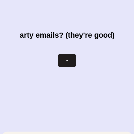
arty emails? (they're good)
ihre-
→
email@beispiel.com