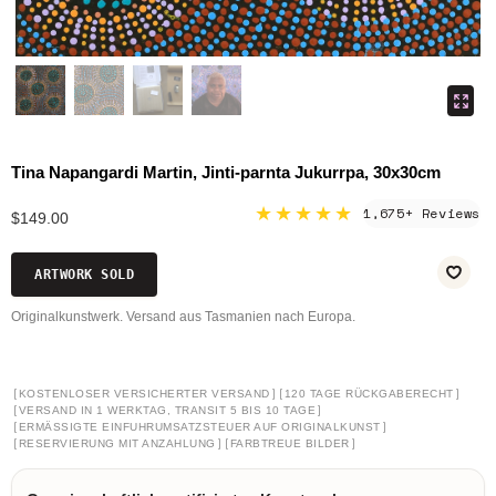
Tina Napangardi Martin, Jinti-parnta Jukurrpa, 30x30cm
★★★★★
1,675+ Reviews
$149.00
ARTWORK SOLD
Originalkunstwerk. Versand aus Tasmanien nach Europa.
[
]
[
]
KOSTENLOSER VERSICHERTER VERSAND
120 TAGE RÜCKGABERECHT
[
]
VERSAND IN 1 WERKTAG, TRANSIT 5 BIS 10 TAGE
[
]
ERMÄSSIGTE EINFUHRUMSATZSTEUER AUF ORIGINALKUNST
[
]
[
]
RESERVIERUNG MIT ANZAHLUNG
FARBTREUE BILDER