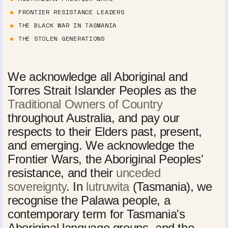
FRONTIER RESISTANCE LEADERS
THE BLACK WAR IN TASMANIA
THE STOLEN GENERATIONS
We acknowledge all Aboriginal and
Torres Strait Islander Peoples as the
Traditional Owners of Country
throughout Australia, and pay our
respects to their Elders past, present,
and emerging. We acknowledge the
Frontier Wars, the Aboriginal Peoples'
resistance, and their
unceded
sovereignty
. In
lutruwita
(Tasmania), we
recognise the Palawa people, a
contemporary term for Tasmania's
Aboriginal language groups, and the