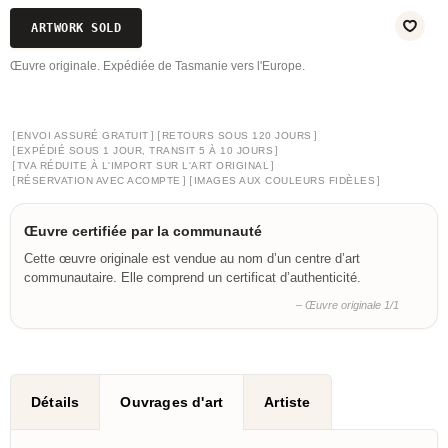
ARTWORK SOLD
Œuvre originale. Expédiée de Tasmanie vers l'Europe.
[
]
[
]
ENVOI ASSURÉ GRATUIT
RETOURS SOUS 120 JOURS
[
]
EXPÉDIÉ SOUS 1 JOUR, TRANSIT 5 À 10 JOURS
[
]
TVA RÉDUITE À L'IMPORT SUR L'ART ORIGINAL
[
]
[
]
RÉSERVATION AVEC ACOMPTE
IMAGES AUX COULEURS FIDÈLES
Œuvre certifiée par la communauté
Cette œuvre originale est vendue au nom d’un centre d’art
communautaire. Elle comprend un certificat d’authenticité.
– Œuvre originale 1/1
Détails
Ouvrages d'art
Artiste