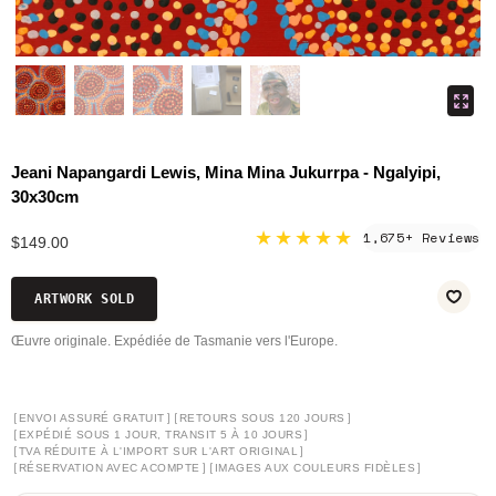
Jeani Napangardi Lewis, Mina Mina Jukurrpa - Ngalyipi,
30x30cm
★★★★★
1,675+ Reviews
$149.00
ARTWORK SOLD
Œuvre originale. Expédiée de Tasmanie vers l'Europe.
[
]
[
]
ENVOI ASSURÉ GRATUIT
RETOURS SOUS 120 JOURS
[
]
EXPÉDIÉ SOUS 1 JOUR, TRANSIT 5 À 10 JOURS
[
]
TVA RÉDUITE À L'IMPORT SUR L'ART ORIGINAL
[
]
[
]
RÉSERVATION AVEC ACOMPTE
IMAGES AUX COULEURS FIDÈLES