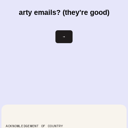
arty emails? (they're good)
votre-
→
courriel@exemple.com
ACKNOWLEDGEMENT OF COUNTRY