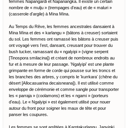
femmes Napangardi et Napanangka. Il existe un certain
nombre de « mulju » (trempages d'eau) et de « maluri »
(casserole d'argile) à Mina Mina.
Au Temps du Rêve, les femmes ancestrales dansaient à
Mina Mina et des « karlangu » (bâtons à creuser) sortaient
du sol. Les femmes ont ramassé les bâtons à creuser puis
ont voyagé vers l'est, dansant, creusant pour trouver du
bush tucker, ramassant du « ngalyipi » (vigne serpent
[Tinospora smilacina]) et créant de nombreux endroits au
fur et à mesure de leur passage. 'Ngalyipi' est une plante
grimpante en forme de corde qui pousse sur les troncs et
les branches des arbres, y compris le 'kurrkara' (chêne du
désert [Allocasuarina decaisneana]). Il est utilisé comme
enveloppe de cérémonie et comme sangle pour transporter
les « parraja » (coolamons) et les « ngami » (porteurs
d'eau). Le « Ngalyipi » est également utilisé pour nouer
autour du front pour soigner les maux de tête et pour
panser les coupures.
Les femmes se sont arrêtées à Karntakurlangu, Janyinki,