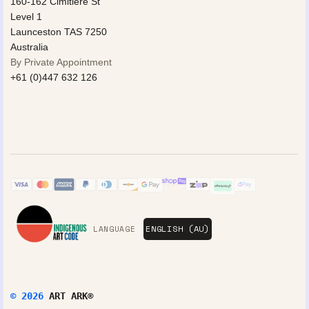
160-162 Cimitiere St
Level 1
Launceston TAS 7250
Australia
By Private Appointment
+61 (0)447 632 126
LANGUAGE
© 2026
ART ARK®