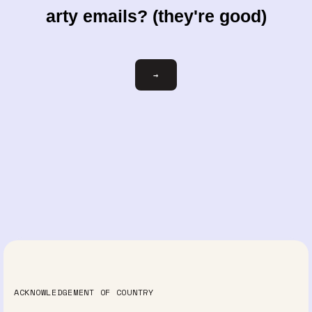
arty emails? (they're good)
votre-
→
courriel@exemple.com
ACKNOWLEDGEMENT OF COUNTRY