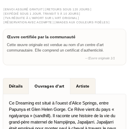
[
]
[
]
ENVOI ASSURÉ GRATUIT
RETOURS SOUS 120 JOURS
[
]
EXPÉDIÉ SOUS 1 JOUR, TRANSIT 5 À 10 JOURS
[
]
TVA RÉDUITE À L'IMPORT SUR L'ART ORIGINAL
[
]
[
]
RÉSERVATION AVEC ACOMPTE
IMAGES AUX COULEURS FIDÈLES
Œuvre certifiée par la communauté
Cette œuvre originale est vendue au nom d’un centre d’art
communautaire. Elle comprend un certificat d’authenticité.
– Œuvre originale 1/1
Détails
Ouvrages d'art
Artiste
Ce Dreaming est situé à l'ouest d'Alice Springs, entre
Papunya et Glen Helen Gorge. Ce Rêve vient du pays «
ngalyarrpa » (sandhill). Il raconte une histoire de la vie du
grand-père maternel de Nampijinpa, Japaljarri. Japaljarri
était employé pour monter seul à cheval à travers le pays