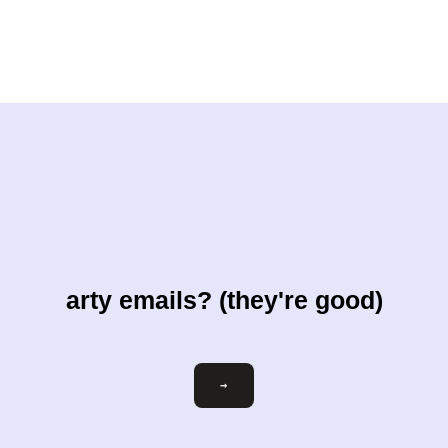
arty emails? (they're good)
votre-
→
courriel@exemple.com