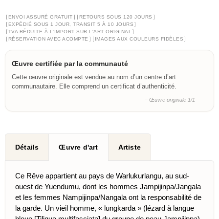
[
]
[
]
ENVOI ASSURÉ GRATUIT
RETOURS SOUS 120 JOURS
[
]
EXPÉDIÉ SOUS 1 JOUR, TRANSIT 5 À 10 JOURS
[
]
TVA RÉDUITE À L'IMPORT SUR L'ART ORIGINAL
[
]
[
]
RÉSERVATION AVEC ACOMPTE
IMAGES AUX COULEURS FIDÈLES
Œuvre certifiée par la communauté
Cette œuvre originale est vendue au nom d’un centre d’art
communautaire. Elle comprend un certificat d’authenticité.
– Œuvre originale 1/1
Détails
Œuvre d'art
Artiste
Ce Rêve appartient au pays de Warlukurlangu, au sud-
ouest de Yuendumu, dont les hommes Jampijinpa/Jangala
et les femmes Nampijinpa/Nangala ont la responsabilité de
la garde. Un vieil homme, « lungkarda » (lézard à langue
bleue [Tiliqua multifasciata] du groupe de peau Jampijinpa),