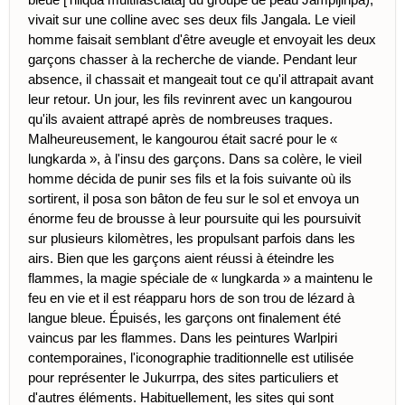
vivait sur une colline avec ses deux fils Jangala. Le vieil
homme faisait semblant d'être aveugle et envoyait les deux
garçons chasser à la recherche de viande. Pendant leur
absence, il chassait et mangeait tout ce qu'il attrapait avant
leur retour. Un jour, les fils revinrent avec un kangourou
qu'ils avaient attrapé après de nombreuses traques.
Malheureusement, le kangourou était sacré pour le «
lungkarda », à l'insu des garçons. Dans sa colère, le vieil
homme décida de punir ses fils et la fois suivante où ils
sortirent, il posa son bâton de feu sur le sol et envoya un
énorme feu de brousse à leur poursuite qui les poursuivit
sur plusieurs kilomètres, les propulsant parfois dans les
airs. Bien que les garçons aient réussi à éteindre les
flammes, la magie spéciale de « lungkarda » a maintenu le
feu en vie et il est réapparu hors de son trou de lézard à
langue bleue. Épuisés, les garçons ont finalement été
vaincus par les flammes. Dans les peintures Warlpiri
contemporaines, l'iconographie traditionnelle est utilisée
pour représenter le Jukurrpa, des sites particuliers et
d'autres éléments. Habituellement, les sites qui sont