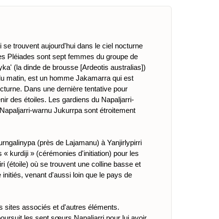
se trouvent aujourd'hui dans le ciel nocturne
Les Pléiades sont sept femmes du groupe de
a' (la dinde de brousse [Ardeotis australias])
le du matin, est un homme Jakamarra qui est
cturne. Dans une dernière tentative pour
r des étoiles. Les gardiens du Napaljarri-
Napaljarri-warnu Jukurrpa sont étroitement
rngalinypa (près de Lajamanu) à Yanjirlypirri
« kurdiji » (cérémonies d'initiation) pour les
i (étoile) où se trouvent une colline basse et
initiés, venant d'aussi loin que le pays de
es sites associés et d'autres éléments.
oursuit les sept sœurs Napaljarri pour lui avoir