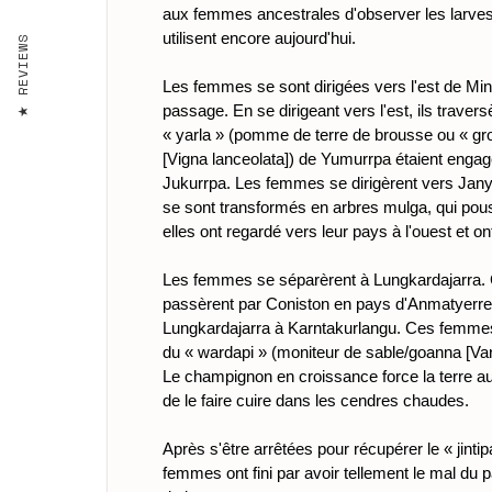
aux femmes ancestrales d'observer les larves
utilisent encore aujourd'hui.
REVIEWS
Les femmes se sont dirigées vers l'est de Min
passage. En se dirigeant vers l'est, ils trave
« yarla » (pomme de terre de brousse ou « gro
[Vigna lanceolata]) de Yumurrpa étaient engag
Jukurrpa. Les femmes se dirigèrent vers Janyi
se sont transformés en arbres mulga, qui pou
elles ont regardé vers leur pays à l'ouest et o
Les femmes se séparèrent à Lungkardajarra. Cer
passèrent par Coniston en pays d'Anmatyerre, 
Lungkardajarra à Karntakurlangu. Ces femmes 
du « wardapi » (moniteur de sable/goanna [Varanu
Le champignon en croissance force la terre au-d
de le faire cuire dans les cendres chaudes.
Après s'être arrêtées pour récupérer le « jin
femmes ont fini par avoir tellement le mal du 