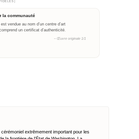
]
FIDÈLES
ar la communauté
 est vendue au nom d’un centre d’art
omprend un certificat d’authenticité.
– Œuvre originale 1/1
ite cérémoniel extrêmement important pour les
 la frontière de l'État de Washington. La