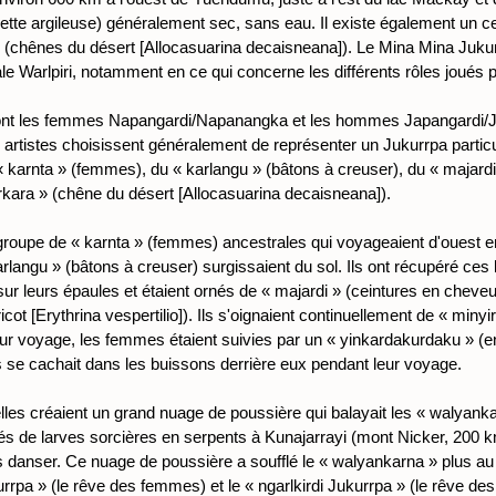
vette argileuse) généralement sec, sans eau. Il existe également un 
 (chênes du désert [Allocasuarina decaisneana]). Le Mina Mina Juku
iale Warlpiri, notamment en ce qui concerne les différents rôles joué
 sont les femmes Napangardi/Napanangka et les hommes Japangardi/J
 artistes choisissent généralement de représenter un Jukurrpa particu
 du « karnta » (femmes), du « karlangu » (bâtons à creuser), du « majard
rrkara » (chêne du désert [Allocasuarina decaisneana]).
n groupe de « karnta » (femmes) ancestrales qui voyageaient d'oues
rlangu » (bâtons à creuser) surgissaient du sol. Ils ont récupéré c
r sur leurs épaules et étaient ornés de « majardi » (ceintures en cheve
ricot [Erythrina vespertilio]). Ils s'oignaient continuellement de « miny
leur voyage, les femmes étaient suivies par un « yinkardakurdaku » (
s se cachait dans les buissons derrière eux pendant leur voyage.
les créaient un grand nuage de poussière qui balayait les « walyanka
s de larves sorcières en serpents à Kunajarrayi (mont Nicker, 200 k
danser. Ce nuage de poussière a soufflé le « walyankarna » plus au n
urrpa » (le rêve des femmes) et le « ngarlkirdi Jukurrpa » (le rêve de