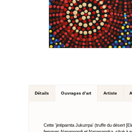
Détails
Ouvrages d'art
Artiste
A
Cette 'jintiparnta Jukurrpa' (truffe du désert
femmes Napangardi et Napanangka, situé à envi