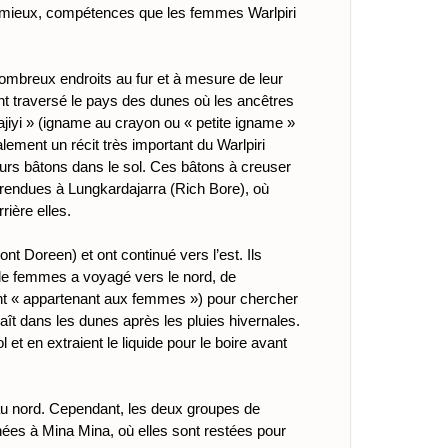
au mieux, compétences que les femmes Warlpiri
ombreux endroits au fur et à mesure de leur
ont traversé le pays des dunes où les ancêtres
jiyi » (igname au crayon ou « petite igname »
ement un récit très important du Warlpiri
eurs bâtons dans le sol. Ces bâtons à creuser
rendues à Lungkardajarra (Rich Bore), où
rière elles.
t Doreen) et ont continué vers l’est. Ils
 de femmes a voyagé vers le nord, de
ent « appartenant aux femmes ») pour chercher
araît dans les dunes après les pluies hivernales.
et en extraient le liquide pour le boire avant
 au nord. Cependant, les deux groupes de
rnées à Mina Mina, où elles sont restées pour