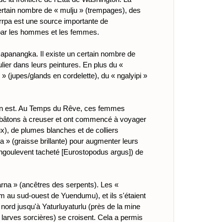
certain nombre de « mulju » (trempages), des
rrpa est une source importante de
s par les hommes et les femmes.
apanangka. Il existe un certain nombre de
lier dans leurs peintures. En plus du «
i » (jupes/glands en cordelette), du « ngalyipi »
t en est. Au Temps du Rêve, ces femmes
es bâtons à creuser et ont commencé à voyager
ux), de plumes blanches et de colliers
ira » (graisse brillante) pour augmenter leurs
engoulevent tacheté [Eurostopodus argus]) de
rna » (ancêtres des serpents). Les «
m au sud-ouest de Yuendumu), et ils s'étaient
ord jusqu'à Yaturluyaturlu (près de la mine
s larves sorcières) se croisent. Cela a permis