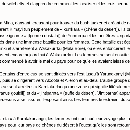
 de witchetty et d'apprendre comment les localiser et les cuisiner 
a Mina, dansant, creusant pour trouver du bush tucker et créant de n
rsèrent Kimayi (un peuplement de « kurrkara » (chêne du désert)). Ils 
sse igname » [Ipomea costata]) de Yumurrpa et les ancêtres « ngarla
és dans une immense bataille pour les femmes. Cette bataille est égal
nki et s'arrêtèrent à Wakakurrku (Mala Bore), où elles enfoncèrent l
ssent encore aujourd'hui à Wakakurrku. Les femmes se sont ensuite 
nt commencé à avoir le mal du pays pour ce qu'elles avaient laissé der
tains d’entre eux se sont dirigés vers l’est jusqu’à Yarungkanyi (Mon
puis se dirigèrent vers Alcoota et Aileron et au-delà. L'autre groupe
se sont arrêtées à Karntakurlangu (une zone qui signifie littéralem
s gouldii]) et du « jintiparnta » (truffe du désert). 'Jintiparnta' app
essus à se fissurer, l'exposant ainsi. Les femmes le extraient du sol 
tiparnta » à Karntakurlangu, les femmes ont continué leur voyage plus
pays pour leur pays de chênes du désert à l'ouest qu'elles sont retou