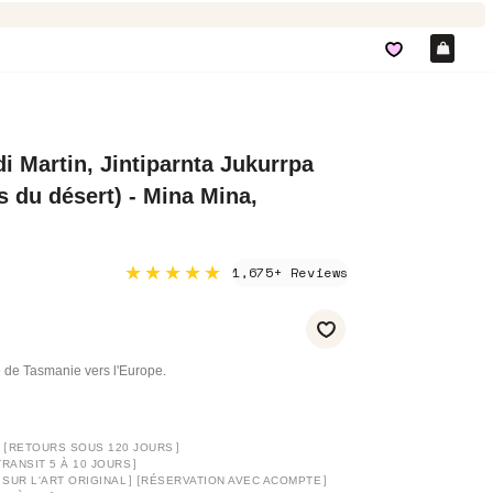
Pan
i Martin, Jintiparnta Jukurrpa
s du désert) - Mina Mina,
★★★★★
1,675+ Reviews
 de Tasmanie vers l'Europe.
]
[
]
RETOURS SOUS 120 JOURS
]
TRANSIT 5 À 10 JOURS
]
[
]
 SUR L'ART ORIGINAL
RÉSERVATION AVEC ACOMPTE