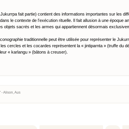
Jukurrpa fait partie) contient des informations importantes sur les di
ans le contexte de l'exécution rituelle. Il fait allusion à une époque an
 les objets sacrés et les armes qui appartiennent désormais exclusi
conographie traditionnelle peut être utilisée pour représenter le Jukurr
 les cercles et les cocardes représentent la « jintiparnta » (truffe du
 leur « karlangu » (bâtons à creuser).
 - Alison, Aus