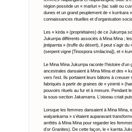
région possède un « marluri » (lac salé ou cu
dunes et un grand peuplement de « kurrkara »
connaissances rituelles et d'organisation soc
Les « kirda » (propriétaires) de ce Jukurrpa
Jukurrpa différents associés à Mina Mina ; les
jintiparnta » (truffe du désert), il peut s'agir
(serpent vigne [Tinospora smilacina]), et « ku
Le Mina Mina Jukurrpa raconte l'histoire d'u
ancestrales dansaient à Mina Mina et des « ka
vers l’est. Ils portaient leurs bâtons à creuse
fabriqués à partir de graines de « yinirnti » (ha
pouvoirs rituels au fur et à mesure. Pendant 
la sous-section Jakamarra. L'oiseau criait pui
Lorsque les femmes dansaient à Mina Mina, el
walyankarna » s'étaient auparavant transformé
arrêtés à Mina Mina pour regarder les femmes 
d'or Granites). De cette façon, le « karnta Juk