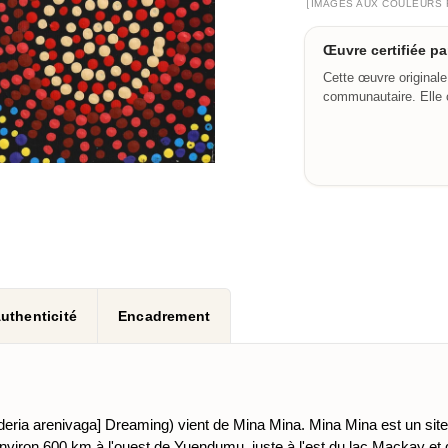
[
IMAGES AUX COULEURS 
Œuvre certifiée p
Cette œuvre originale
communautaire. Elle c
uthenticité
Encadrement
 [Elderia arenivaga] Dreaming) vient de Mina Mina. Mina Mina est un s
ron 600 km à l'ouest de Yuendumu, juste à l'est du lac Mackay et de