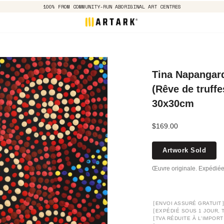
100% FROM COMMUNITY-RUN ABORIGINAL ART CENTRES
Tina Napangard
(Rêve de truffe
30x30cm
$169.00
Artwork Sold
Œuvre originale. Expédiée
[
ENVOI ASSURÉ GRATUIT
[
EXPÉDIÉ SOUS 1 JOUR, 
[
TVA RÉDUITE À L'IMPORT