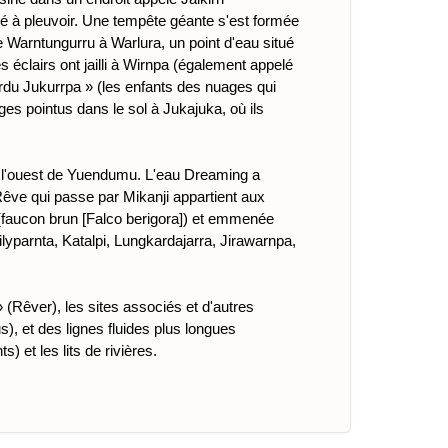
cé à pleuvoir. Une tempête géante s'est formée
Warntungurru à Warlura, un point d'eau situé
 éclairs ont jailli à Wirnpa (également appelé
 Jukurrpa » (les enfants des nuages ​​qui
 ​​pointus dans le sol à Jukajuka, où ils
à l'ouest de Yuendumu. L'eau Dreaming a
êve qui passe par Mikanji appartient aux
 (faucon brun [Falco berigora]) et emmenée
ilyparnta, Katalpi, Lungkardajarra, Jirawarnpa,
» (Rêver), les sites associés et d'autres
), et des lignes fluides plus longues
 et les lits de rivières.