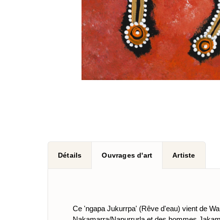
Détails
Ouvrages d'art
Artiste
Ce 'ngapa Jukurrpa' (Rêve d'eau) vient de Wap
Nakamarra/Napurrurla et des hommes Jakamarra