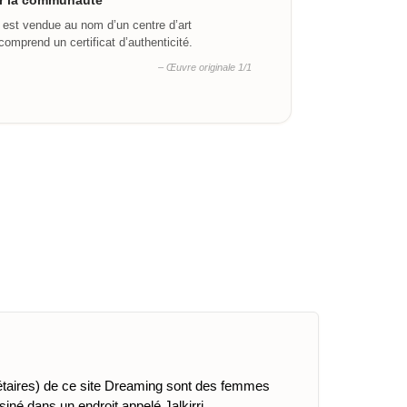
ar la communauté
 est vendue au nom d’un centre d’art
omprend un certificat d’authenticité.
– Œuvre originale 1/1
iétaires) de ce site Dreaming sont des femmes
né dans un endroit appelé Jalkirri