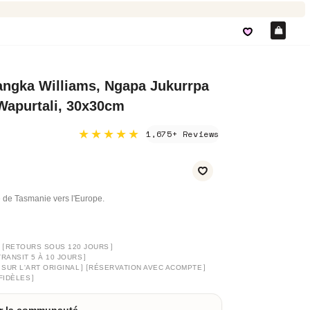
Pan
angka Williams, Ngapa Jukurrpa
 Wapurtali, 30x30cm
★★★★★
1,675+ Reviews
 de Tasmanie vers l'Europe.
]
[
]
RETOURS SOUS 120 JOURS
]
TRANSIT 5 À 10 JOURS
]
[
]
 SUR L'ART ORIGINAL
RÉSERVATION AVEC ACOMPTE
]
FIDÈLES