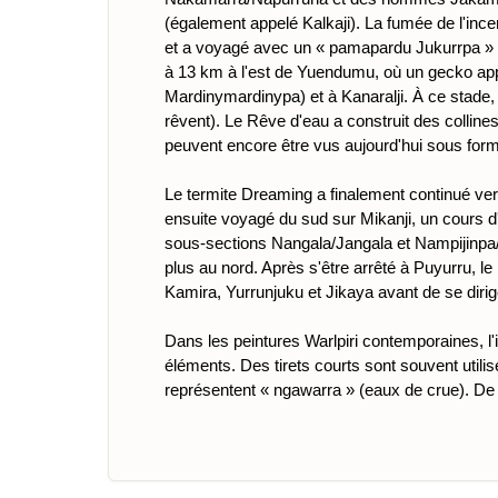
(également appelé Kalkaji). La fumée de l'inc
et a voyagé avec un « pamapardu Jukurrpa » (
à 13 km à l'est de Yuendumu, où un gecko appel
Mardinymardinypa) et à Kanaralji. À ce stade
rêvent). Le Rêve d'eau a construit des colline
peuvent encore être vus aujourd'hui sous for
Le termite Dreaming a finalement continué ve
ensuite voyagé du sud sur Mikanji, un cours 
sous-sections Nangala/Jangala et Nampijinpa/J
plus au nord. Après s'être arrêté à Puyurru, l
Kamira, Yurrunjuku et Jikaya avant de se dirig
Dans les peintures Warlpiri contemporaines, l'i
éléments. Des tirets courts sont souvent utili
représentent « ngawarra » (eaux de crue). De pe