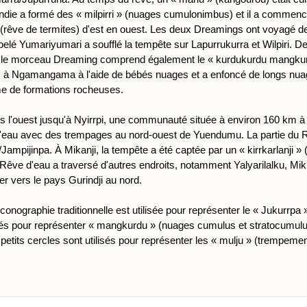
endie a formé des « milpirri » (nuages ​​cumulonimbus) et il a commen
rêve de termites) d'est en ouest. Les deux Dreamings ont voyagé de 
é Yumariyumari a soufflé la tempête sur Lapurrukurra et Wilpiri. Des
, le morceau Dreaming comprend également le « kurdukurdu mangkurdu
s à Ngamangama à l'aide de bébés nuages ​​et a enfoncé de longs nuages
me de formations rocheuses.
rs l'ouest jusqu'à Nyirrpi, une communauté située à environ 160 km 
d'eau avec des trempages au nord-ouest de Yuendumu. La partie du R
ampijinpa. À Mikanji, la tempête a été captée par un « kirrkarlanji »
e Rêve d'eau a traversé d'autres endroits, notamment Yalyarilalku, Mik
er vers le pays Gurindji au nord.
conographie traditionnelle est utilisée pour représenter le « Jukurrpa 
sés pour représenter « mangkurdu » (nuages ​​cumulus et stratocumulus
tits cercles sont utilisés pour représenter les « mulju » (trempements)