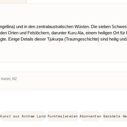
(Wingellina) und in den zentralaustralischen Wüsten. Die sieben Schwe
n Orten und Felslöchern, darunter Kuru Ala, einem heiligen Ort für 
gte. Einige Details dieser Tjukurpa (Traumgeschichte) sind heilig un
- Karen, NZ
Kunst aus Arnhem Land
Punktmalereien
Abonnenten
Gerahmte Ge