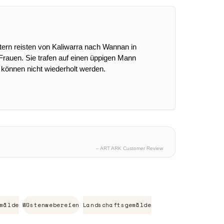
stern reisten von Kaliwarra nach Wannan in
Frauen. Sie trafen auf einen üppigen Mann
d können nicht wiederholt werden.
– ART ARK Customer Review
mälde
Wüstenwebereien
Landschaftsgemälde