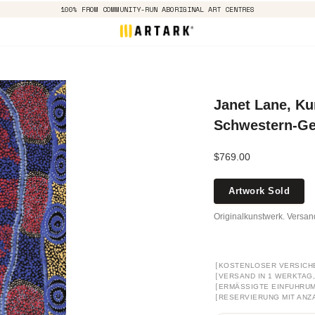
100% FROM COMMUNITY-RUN ABORIGINAL ART CENTRES
Janet Lane, Ku
Schwestern-Ge
$769.00
Artwork Sold
Originalkunstwerk. Versa
[
KOSTENLOSER VERSICH
[
VERSAND IN 1 WERKTAG, 
[
ERMÄSSIGTE EINFUHRUM
[
RESERVIERUNG MIT ANZ