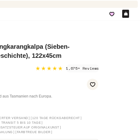
Ein
ngkarangkalpa (Sieben-
schichte), 122x45cm
★★★★★
1,675+ Reviews
nd aus Tasmanien nach Europa.
]
[
]
ERTER VERSAND
120 TAGE RÜCKGABERECHT
]
TRANSIT 5 BIS 10 TAGE
]
SATZSTEUER AUF ORIGINALKUNST
]
[
]
AHLUNG
FARBTREUE BILDER