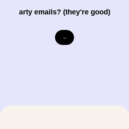
arty emails? (they're good)
ihre-
→
email@beispiel.com