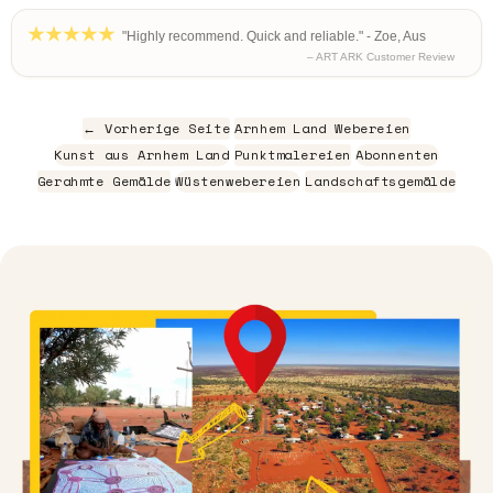
"Highly recommend. Quick and reliable." - Zoe, Aus
– ART ARK Customer Review
← Vorherige Seite
Arnhem Land Webereien
Kunst aus Arnhem Land
Punktmalereien
Abonnenten
Gerahmte Gemälde
Wüstenwebereien
Landschaftsgemälde