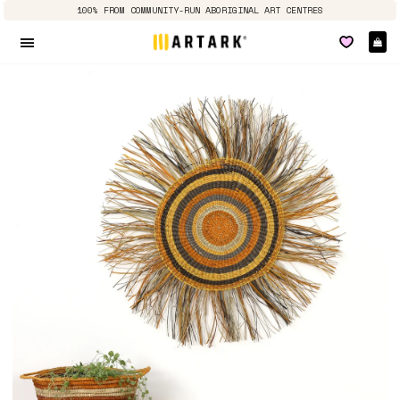
100% FROM COMMUNITY-RUN ABORIGINAL ART CENTRES
E
Seitennavigation