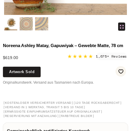
Noreena Ashley Matay, Gapuwiyak – Gewebte Matte, 78 cm
★★★★★
1,675+ Reviews
$619.00
Artwork Sold
Originalkunstwerk. Versand aus Tasmanien nach Europa.
[
]
[
]
KOSTENLOSER VERSICHERTER VERSAND
120 TAGE RÜCKGABERECHT
[
]
VERSAND IN 1 WERKTAG, TRANSIT 5 BIS 10 TAGE
[
]
ERMÄSSIGTE EINFUHRUMSATZSTEUER AUF ORIGINALKUNST
[
]
[
]
RESERVIERUNG MIT ANZAHLUNG
FARBTREUE BILDER
Gemeinschaftlich zertifiziertes Kunstwerk