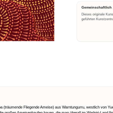
Gemeinschaftlich z
Dieses originale Kun
geführten Kunstzentru
a (träumende Fliegende Ameise) aus Warntungurru, westlich von Yu
 die großen Ameisenhaufen bauen, die man überall im Warlpiri-Land fi