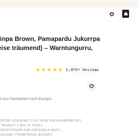
Ein
inpa Brown, Pamapardu Jukurrpa
ise träumend) – Warntungurru,
★★★★★
1,675+ Reviews
nd aus Tasmanien nach Europa.
]
[
]
ERTER VERSAND
120 TAGE RÜCKGABERECHT
]
TRANSIT 5 BIS 10 TAGE
]
SATZSTEUER AUF ORIGINALKUNST
]
[
]
AHLUNG
FARBTREUE BILDER