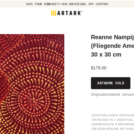
100% FROM COMMUNITY-RUN ABORIGINAL ART CENTRES
Reanne Nampij
(Fliegende Ame
30 x 30 cm
$179.00
ARTWORK SOLD
Originalkunstwerk. Versa
[
KOSTENLOSER VERSICH
[
VERSAND IN 1 WERKTAG, 
[
ERMÄSSIGTE EINFUHRUM
[
RESERVIERUNG MIT ANZ