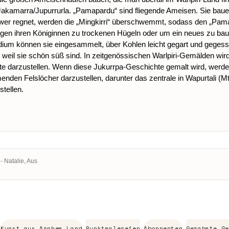
kamarra/Jupurrurla. „Pamapardu“ sind fliegende Ameisen. Sie bauen 
 regnet, werden die „Mingkirri“ überschwemmt, sodass den „Pamap
lgen ihren Königinnen zu trockenen Hügeln oder um ein neues zu ba
tadium können sie eingesammelt, über Kohlen leicht gegart und geges
weil sie schön süß sind. In zeitgenössischen Warlpiri-Gemälden wird 
e darzustellen. Wenn diese Jukurrpa-Geschichte gemalt wird, werde
enden Felslöcher darzustellen, darunter das zentrale in Wapurtali (M
stellen.
 - Natalie, Aus
Kunst aus Arnhem Land
Punktmalereien
Abonnenten
Gerahmte Ge