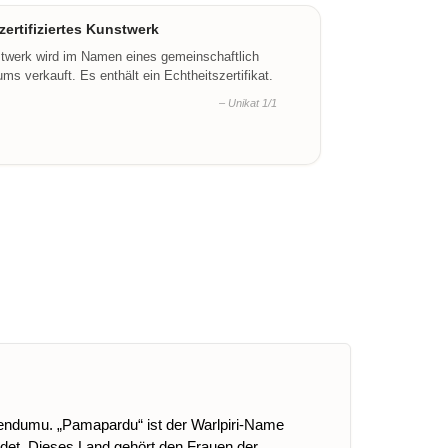
ertifiziertes Kunstwerk
stwerk wird im Namen eines gemeinschaftlich
ms verkauft. Es enthält ein Echtheitszertifikat.
– Unikat 1/1
endumu. „Pamapardu“ ist der Warlpiri-Name
ndet. Dieses Land gehört den Frauen der