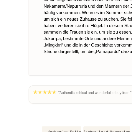
Nakamarra/Napurrurla und den Männern der Ja
häufig vorkommen. Wenn es im Sommer schwer
um sich ein neues Zuhause zu suchen. Sie fo
haben, verlieren sie ihre Flügel. In diesem S
sammeln die Frauen sie ein, um sie zu essen, 
Jukurrpa, bestimmte Orte und andere Element
„Mingkirri“ und die in der Geschichte vorkomm
Striche dargestellt, um die „Pamapardu“ darzu
"Authentic, ethical and wonderful to buy from."
← Vorherige Seite
Arnhem Land Webereien