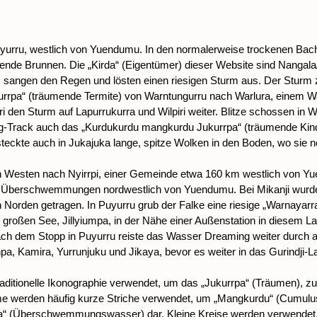
uyurru, westlich von Yuendumu. In den normalerweise trockenen Bach
de Brunnen. Die „Kirda“ (Eigentümer) dieser Website sind Nangala
sangen den Regen und lösten einen riesigen Sturm aus. Der Sturm
rrpa“ (träumende Termite) von Warntungurru nach Warlura, einem Wa
 den Sturm auf Lapurrukurra und Wilpiri weiter. Blitze schossen in
ming-Track auch das „Kurdukurdu mangkurdu Jukurrpa“ (träumende Ki
kte auch in Jukajuka lange, spitze Wolken in den Boden, wo sie no
ach Westen nach Nyirrpi, einer Gemeinde etwa 160 km westlich von 
t Überschwemmungen nordwestlich von Yuendumu. Bei Mikanji wurde d
ach Norden getragen. In Puyurru grub der Falke eine riesige „Warnay
 großen See, Jillyiumpa, in der Nähe einer Außenstation in diesem La
h dem Stopp in Puyurru reiste das Wasser Dreaming weiter durch and
rnpa, Kamira, Yurrunjuku und Jikaya, bevor es weiter in das Gurindji-
raditionelle Ikonographie verwendet, um das „Jukurrpa“ (Träumen), 
ume werden häufig kurze Striche verwendet, um „Mangkurdu“ (Cumulu
warra“ (Überschwemmungswasser) dar. Kleine Kreise werden verwend