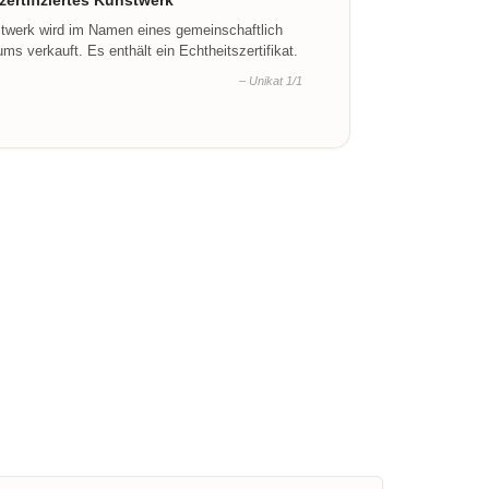
ertifiziertes Kunstwerk
stwerk wird im Namen eines gemeinschaftlich
ms verkauft. Es enthält ein Echtheitszertifikat.
– Unikat 1/1