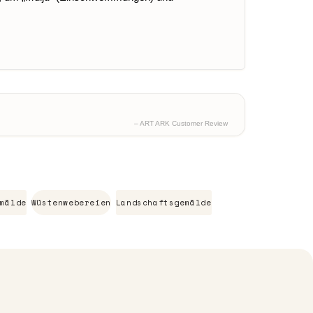
– ART ARK Customer Review
mälde
Wüstenwebereien
Landschaftsgemälde