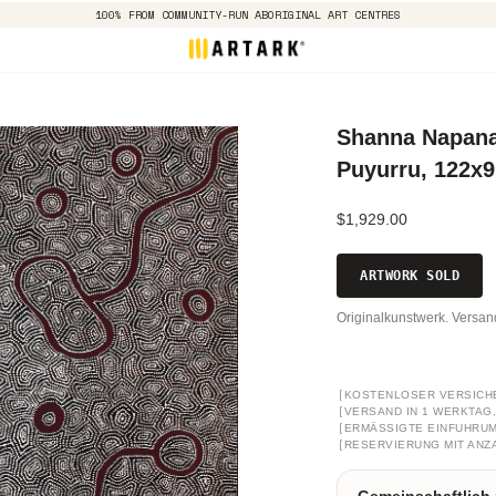
100% FROM COMMUNITY-RUN ABORIGINAL ART CENTRES
Shanna Napana
Puyurru, 122x
$1,929.00
ARTWORK SOLD
Originalkunstwerk. Versa
[
KOSTENLOSER VERSICH
[
VERSAND IN 1 WERKTAG, 
[
ERMÄSSIGTE EINFUHRUM
[
RESERVIERUNG MIT ANZ