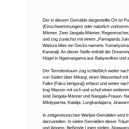
Der in diesem Gemälde dargestellte Ort ist P
(Einschwemmungen) oder natürlich vorkommen
Männer. Zwei Jangala-Männer, Regenmacher, 
und zog zunächst mit einem „Pamapardu Juku
Warlura blies ein Gecko namens Yumariyumari
Kanaralji. An dieser Stelle enthält der Drea
Hügel in Ngamangama aus Babywolken und stec
Der Termitentraum zog schließlich weiter n
von Süden über Mikanji, einen Wasserlauf mi
Falke [Falco berigora]) erfasst und weiter n
trug Wasser mit sich und schuf einen weiteren
sind Jangala-Männer und Nangala-Frauen. Nac
Mikilyparnta, Katalpi, Lungkardajarra, Jirawa
In zeitgenössischen Warlpiri-Gemälden wird t
darzustellen. In vielen Gemälden dieser Trä
und längere, fließende Linien stellen „Nga