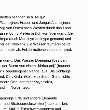
betten befinden sich „Mulju“
/Nampijinpa-Frauen und Jangala/Jampijinpa-
 zog von Osten nach Westen durch das Land
sserloch 8 Meilen östlich von Yuendumu. Bei
 Wirnpa (auch Mardinymardinypa genannt) und
nder der Wolken). Die Wasserträumerin baute
ch heute als Felsformationen zu sehen sind.
Yuendumu. Das Wasser Dreaming floss dann
er Sturm von einem „kirrkarlanji“ (brauner
arra“ (Regenbogenschlange) aus. Die Schlange
nd. Die „Kirda“ (Besitzer) dieser Geschichte
ere Orte, darunter Yalyarilalku,
Land im Norden zog.
zugehörige Orte und andere Elemente
s- und Stratocumuluswolken) darzustellen,
et, um „Mulju“ (Einschwemmungen) und