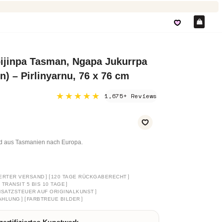
Ein
ijinpa Tasman, Ngapa Jukurrpa
) – Pirlinyarnu, 76 x 76 cm
★★★★★
1,675+ Reviews
nd aus Tasmanien nach Europa.
]
[
]
ERTER VERSAND
120 TAGE RÜCKGABERECHT
]
TRANSIT 5 BIS 10 TAGE
]
SATZSTEUER AUF ORIGINALKUNST
]
[
]
AHLUNG
FARBTREUE BILDER