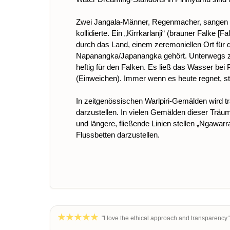
Zwei Jangala-Männer, Regenmacher, sangen de
kollidierte. Ein „Kirrkarlanji“ (brauner Falke
durch das Land, einem zeremoniellen Ort für d
Napanangka/Japanangka gehört. Unterwegs zog
heftig für den Falken. Es ließ das Wasser bei P
(Einweichen). Immer wenn es heute regnet, s
In zeitgenössischen Warlpiri-Gemälden wird t
darzustellen. In vielen Gemälden dieser Trä
und längere, fließende Linien stellen „Nga
Flussbetten darzustellen.
"I love the ethical approach and transparency.