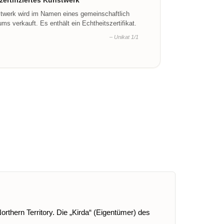
ertifiziertes Kunstwerk
stwerk wird im Namen eines gemeinschaftlich
ms verkauft. Es enthält ein Echtheitszertifikat.
– Unikat 1/1
rthern Territory. Die „Kirda“ (Eigentümer) des