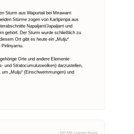
n Sturm aus Wapurtali bei Mirawarri
e beiden Stürme zogen von Karlipirnpa aus
rabschnitte Napaljarri/Japaljarri und
n gehört. Der Sturm wurde schließlich zu
 diesem Ort gibt es heute ein „Mulju“
Pirlinyarnu.
zugehörige Orte und andere Elemente
s- und Stratocumuluswolken) darzustellen,
et, um „Mulju“ (Einschwemmungen) und
– ART ARK Customer Review