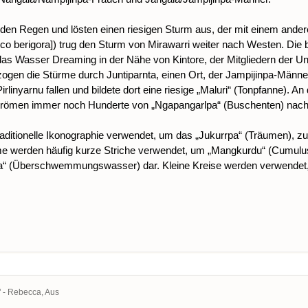
n Regen und lösten einen riesigen Sturm aus, der mit einem andere
 [Falco berigora]) trug den Sturm von Mirawarri weiter nach Westen. Di
as Wasser Dreaming in der Nähe von Kintore, der Mitgliedern der Unte
en die Stürme durch Juntiparnta, einen Ort, der Jampijinpa-Männer
irlinyarnu fallen und bildete dort eine riesige „Maluri“ (Tonpfanne). An
trömen immer noch Hunderte von „Ngapangarlpa“ (Buschenten) nach 
raditionelle Ikonographie verwendet, um das „Jukurrpa“ (Träumen), 
ume werden häufig kurze Striche verwendet, um „Mangkurdu“ (Cumulu
warra“ (Überschwemmungswasser) dar. Kleine Kreise werden verwend
" - Rebecca, Aus