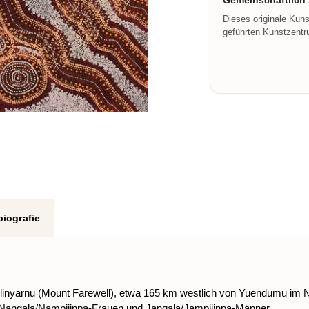
Gemeinschaftlich z
Dieses originale Kun
geführten Kunstzentru
biografie
rlinyarnu (Mount Farewell), etwa 165 km westlich von Yuendumu im No
d Nangala/Nampijinpa-Frauen und Jangala/Jampijinpa-Männer.