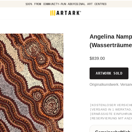
100% FROM COMMUNITY-RUN ABORIGINAL ART CENTRES
Angelina Namp
(Wasserträumen
$839.00
ARTWORK SOLD
Originalkunstwerk. Versa
[
KOSTENLOSER VERSICH
[
VERSAND IN 1 WERKTAG, 
[
ERMÄSSIGTE EINFUHRUM
[
RESERVIERUNG MIT ANZ