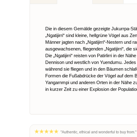
Die in diesem Gemälde gezeigte Jukurrpa-Stätte
„Ngatijirri“ sind kleine, hellgrüne Vögel aus
Männer jagten nach „Ngatijirri“-Nestern und r
ausgewachsenen, fliegenden „Ngatijirri“, die s
Die „Ngatijirri“ reisten von Patirlirri in de
Dennison und westlich von Yuendumu. Jedes Ma
während sie fliegen und in den Bäumen schlaf
Formen die Fußabdrücke der Vögel auf dem Bod
Yangarnmpi und anderen Orten in der Nähe zu 
in kurzer Zeit zu einer Explosion der Populatio
"Authentic, ethical and wonderful to buy from."