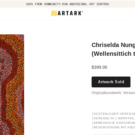
100% FROM COMMUNITY-RUN ABORIGINAL ART CENTRES
Chriselda Nung
(Wellensittich
$399.00
Artwork Sold
Originalkunstwerk. Versa
[
KOSTENLOSER VERSICH
[
VERSAND IN 1 WERKTAG, 
[
ERMÄSSIGTE EINFUHRUM
[
RESERVIERUNG MIT ANZ