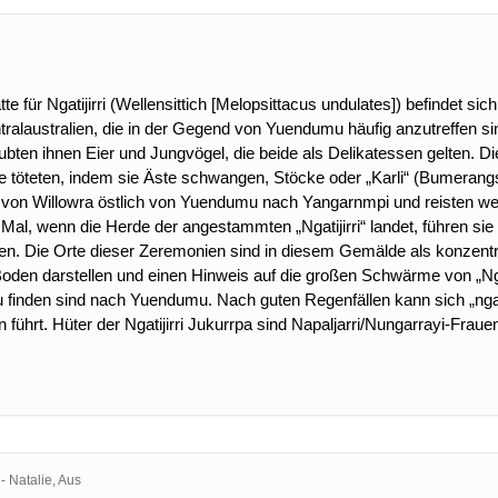
 für Ngatijirri (Wellensittich [Melopsittacus undulates]) befindet s
 Zentralaustralien, die in der Gegend von Yuendumu häufig anzutreffe
aubten ihnen Eier und Jungvögel, die beide als Delikatessen gelten. 
ie töteten, indem sie Äste schwangen, Stöcke oder „Karli“ (Bumerangs)
r Nähe von Willowra östlich von Yuendumu nach Yangarnmpi und reisten 
l, wenn die Herde der angestammten „Ngatijirri“ landet, führen sie
en. Die Orte dieser Zeremonien sind in diesem Gemälde als konzentri
en darstellen und einen Hinweis auf die großen Schwärme von „Ngati
finden sind nach Yuendumu. Nach guten Regenfällen kann sich „ngat
n führt. Hüter der Ngatijirri Jukurrpa sind Napaljarri/Nungarrayi-Frau
 - Natalie, Aus