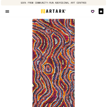
100% FROM COMMUNITY-RUN ABORIGINAL ART CENTRES
E
Seitennavigation