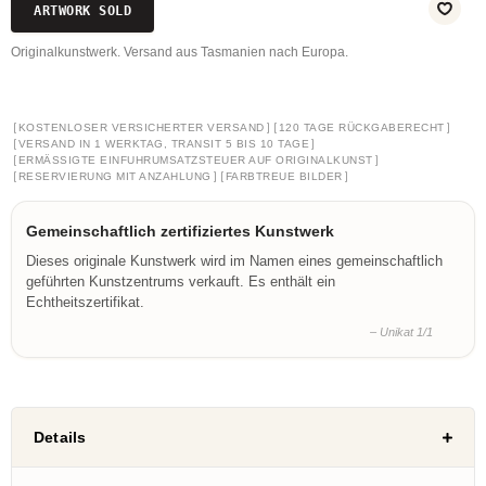
ARTWORK SOLD
Originalkunstwerk. Versand aus Tasmanien nach Europa.
[
]
[
]
KOSTENLOSER VERSICHERTER VERSAND
120 TAGE RÜCKGABERECHT
[
]
VERSAND IN 1 WERKTAG, TRANSIT 5 BIS 10 TAGE
[
]
ERMÄSSIGTE EINFUHRUMSATZSTEUER AUF ORIGINALKUNST
[
]
[
]
RESERVIERUNG MIT ANZAHLUNG
FARBTREUE BILDER
Gemeinschaftlich zertifiziertes Kunstwerk
Dieses originale Kunstwerk wird im Namen eines gemeinschaftlich
geführten Kunstzentrums verkauft. Es enthält ein
Echtheitszertifikat.
– Unikat 1/1
Details