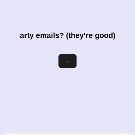
arty emails? (they're good)
ihre-
→
email@beispiel.com