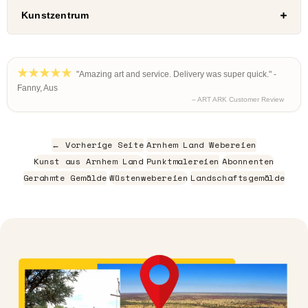
Kunstzentrum
"Amazing art and service. Delivery was super quick." -
Fanny, Aus
– ART ARK Customer Review
← Vorherige Seite
Arnhem Land Webereien
Kunst aus Arnhem Land
Punktmalereien
Abonnenten
Gerahmte Gemälde
Wüstenwebereien
Landschaftsgemälde