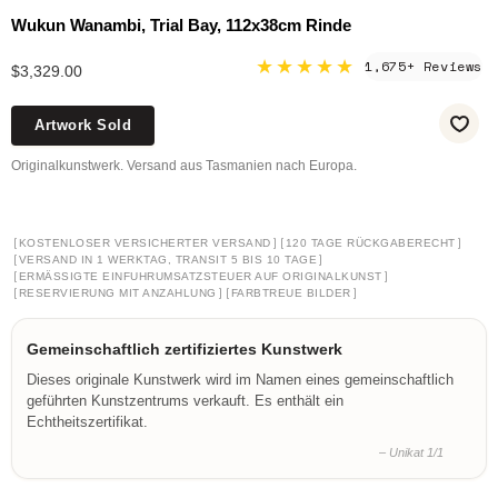
Wukun Wanambi, Trial Bay, 112x38cm Rinde
★★★★★
1,675+ Reviews
$3,329.00
Artwork Sold
Originalkunstwerk. Versand aus Tasmanien nach Europa.
[
]
[
]
KOSTENLOSER VERSICHERTER VERSAND
120 TAGE RÜCKGABERECHT
[
]
VERSAND IN 1 WERKTAG, TRANSIT 5 BIS 10 TAGE
[
]
ERMÄSSIGTE EINFUHRUMSATZSTEUER AUF ORIGINALKUNST
[
]
[
]
RESERVIERUNG MIT ANZAHLUNG
FARBTREUE BILDER
Gemeinschaftlich zertifiziertes Kunstwerk
Dieses originale Kunstwerk wird im Namen eines gemeinschaftlich
geführten Kunstzentrums verkauft. Es enthält ein
Echtheitszertifikat.
– Unikat 1/1