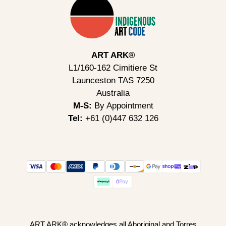
ART ARK®
L1/160-162 Cimitiere St
Launceston TAS 7250
Australia
M-S:
By Appointment
Tel:
+61 (0)447 632 126
ART ARK® acknowledges all Aboriginal and Torres