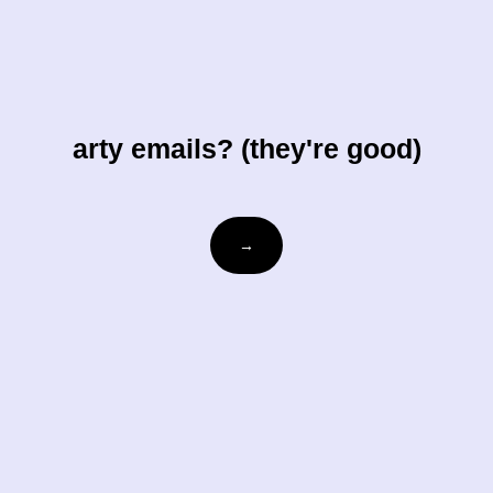
arty emails? (they're good)
ihre-
→
email@beispiel.com