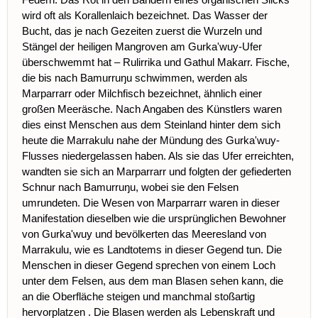
wird oft als Korallenlaich bezeichnet. Das Wasser der
Bucht, das je nach
Gezeiten
zuerst die Wurzeln und
Stängel der heiligen Mangroven am Gurka'wuy-Ufer
überschwemmt hat – Rulirrika und Gathul Makarr. Fische,
die bis nach Bamurruŋu schwimmen, werden als
Marparrarr oder Milchfisch bezeichnet, ähnlich einer
großen Meeräsche. Nach Angaben des
Künstlers
waren
dies einst Menschen aus dem Steinland hinter dem sich
heute die Marrakulu nahe der Mündung des Gurka'wuy-
Flusses niedergelassen haben. Als sie das Ufer erreichten,
wandten sie sich an Marparrarr und folgten der gefiederten
Schnur nach Bamurruŋu, wobei sie den Felsen
umrundeten. Die Wesen von Marparrarr waren in dieser
Manifestation
dieselben wie die ursprünglichen Bewohner
von Gurka'wuy und
bevölkerten
das Meeresland von
Marrakulu, wie es Landtotems in dieser Gegend tun. Die
Menschen in dieser Gegend sprechen von einem Loch
unter dem Felsen, aus dem man Blasen sehen kann, die
an die Oberfläche steigen und
manchmal
stoßartig
hervorplatzen
. Die Blasen werden als Lebenskraft und