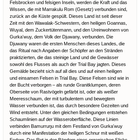
Felsbrocken und felsigen Inseln, werden die Kraft und das
Wissen, die mit Marrakulu Rom (Gesetz) verbunden sind,
zurück an die Küste gespült. Dieses Land ist seit
dieser
Zeit mit den Wawalak-Schwestern, den heiligen Goannas,
Wuyal, dem Zuckertütenmann, und den Ureinwohnern von
Gurka'wuy, dem Volk der Djuwany, verbunden. Die
Djuwany waren die ersten Menschen dieses Landes, die
das Ritual nach Angaben der Schöpfer an den Stränden
praktizierten, die das steinige Land und die Gewässer
sowohl des Flusses als auch der Trial Bay jagten. Dieses
Gemälde
bezieht sich auf all dies und auf einen heiligen
und einsamen Felsen in Trial Bay. Diese Felsen sind wie in
der Bucht verborgen – als runde Granitklumpen, deren
Oberseite von
Rastvögeln
gefärbt ist, oder als weißer
Meeresschaum, der mit turbulentem und
bewegtem
Wasser verbunden ist, das durch
besondere
Gezeiten
und
Wind entsteht. Unter den gleichen
Bedingungen
entstehen
Schaumlinien auf der Wasseroberfläche. Diese Linien
verbinden Bamurruŋu mit dem Festland von Gurka'wuy
durch eine
Manifestation
der heiligen Schnur mit weißen
Federn. Das Rot in den Bändern eines organischen Slicks